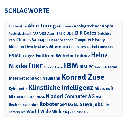
SCHLAGWORTE
Alan Turing
Apple
Analogrechner
Ada Lovelace
Altair 8800
Bill Gates
BBC
Atari
ARPANET
Bletchley
Apple Macintosh
BASIC
Charles Babbage
Computer History
Park
Claude Shannon
Deutsches Museum
Museum
Deutsches Technikmuseum
Heinz
ENIAC
Gottfried Wilhelm Leibniz
Enigma
IBM
Nixdorf
HNF
IBM PC
Intel
Howard Aiken
Intel 8088
Konrad Zuse
Internet
John von Neumann
Künstliche Intelligenz
Microsoft
Kybernetik
Nixdorf Computer AG
Mikrocomputer
NASA
NSA
Roboter
SPIEGEL
Steve Jobs
Rechenmaschine
Tim
World Wide Web
Berners-Lee
Zilog Z80
Zuse KG