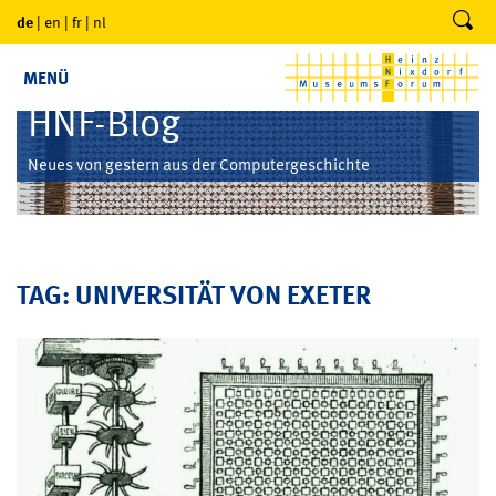
de
|
en
|
fr
|
nl
MENÜ
HNF-Blog
Neues von gestern aus der Computergeschichte
TAG: UNIVERSITÄT VON EXETER