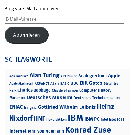
Blog via E-Mail abonnieren
E-
Mail-
Adresse
Abonnieren
SCHLAGWORTE
Alan Turing
Apple
Analogrechner
Ada Lovelace
Altair 8800
Bill Gates
BBC
Atari
ARPANET
Bletchley
Apple Macintosh
BASIC
Charles Babbage
Computer History
Park
Claude Shannon
Deutsches Museum
Museum
Deutsches Technikmuseum
Heinz
ENIAC
Gottfried Wilhelm Leibniz
Enigma
IBM
Nixdorf
HNF
IBM PC
Intel
Howard Aiken
Intel 8088
Konrad Zuse
Internet
John von Neumann