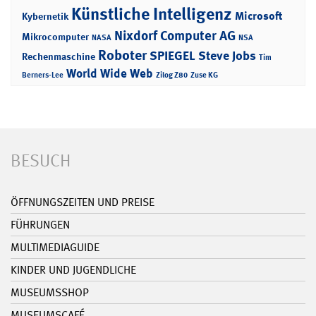
Künstliche Intelligenz
Microsoft
Kybernetik
Nixdorf Computer AG
Mikrocomputer
NASA
NSA
Roboter
SPIEGEL
Steve Jobs
Rechenmaschine
Tim
World Wide Web
Berners-Lee
Zilog Z80
Zuse KG
BESUCH
ÖFFNUNGSZEITEN UND PREISE
FÜHRUNGEN
MULTIMEDIAGUIDE
KINDER UND JUGENDLICHE
MUSEUMSSHOP
MUSEUMSCAFÉ