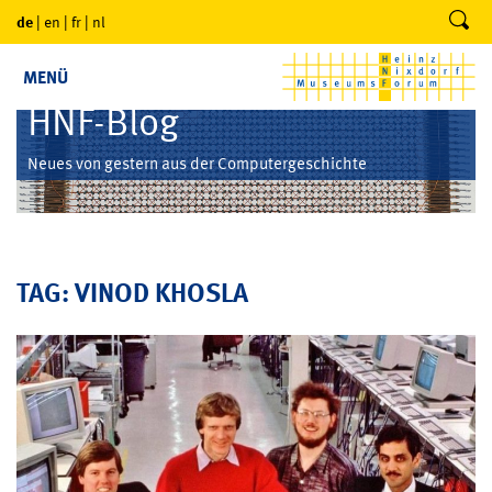
de
|
en
|
fr
|
nl
MENÜ
HNF-Blog
Neues von gestern aus der Computergeschichte
TAG: VINOD KHOSLA