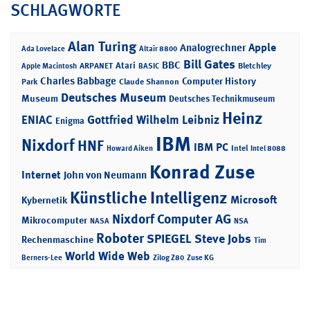
SCHLAGWORTE
Alan Turing
Apple
Analogrechner
Ada Lovelace
Altair 8800
Bill Gates
BBC
Atari
ARPANET
Bletchley
Apple Macintosh
BASIC
Charles Babbage
Computer History
Park
Claude Shannon
Deutsches Museum
Museum
Deutsches Technikmuseum
Heinz
ENIAC
Gottfried Wilhelm Leibniz
Enigma
IBM
Nixdorf
HNF
IBM PC
Intel
Howard Aiken
Intel 8088
Konrad Zuse
Internet
John von Neumann
Künstliche Intelligenz
Microsoft
Kybernetik
Nixdorf Computer AG
Mikrocomputer
NASA
NSA
Roboter
SPIEGEL
Steve Jobs
Rechenmaschine
Tim
World Wide Web
Berners-Lee
Zilog Z80
Zuse KG