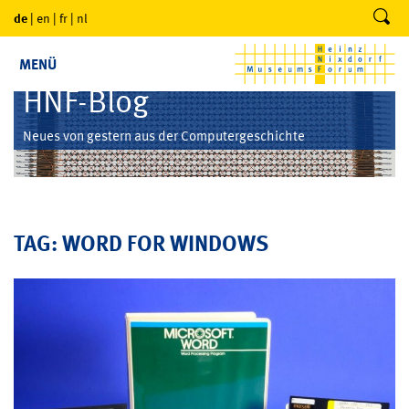
de
|
en
|
fr
|
nl
MENÜ
HNF-Blog
Neues von gestern aus der Computergeschichte
TAG: WORD FOR WINDOWS