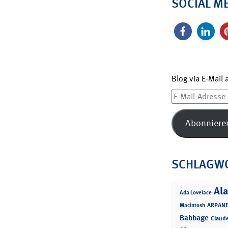
SOCIAL M
Blog via E-Mail
E-
Mail-
Adresse
Abonniere
SCHLAGW
Ala
Ada Lovelace
ARPANE
Macintosh
Babbage
Claud