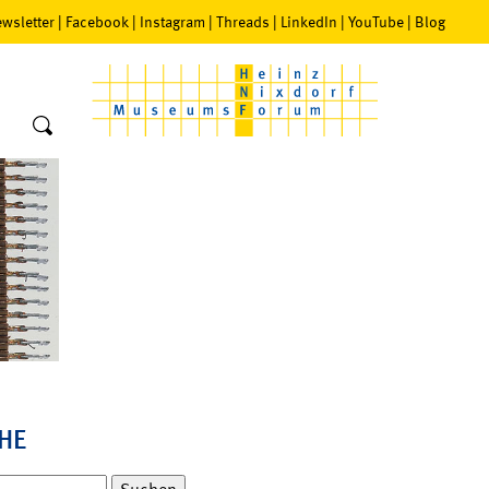
wsletter
|
Facebook
|
Instagram
|
Threads
|
LinkedIn
|
YouTube
|
Blog
HE