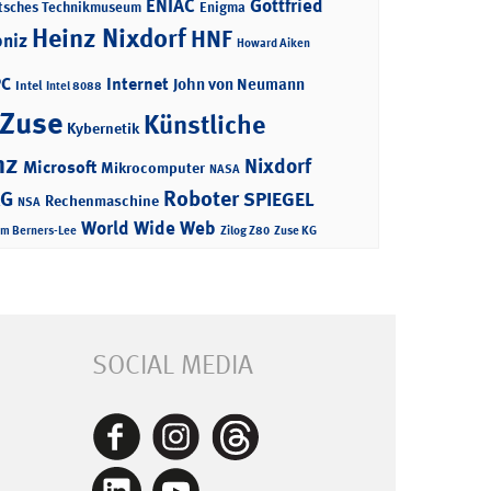
ENIAC
Gottfried
tsches Technikmuseum
Enigma
Heinz Nixdorf
HNF
bniz
Howard Aiken
PC
Internet
John von Neumann
Intel
Intel 8088
 Zuse
Künstliche
Kybernetik
nz
Nixdorf
Microsoft
Mikrocomputer
NASA
Roboter
AG
SPIEGEL
Rechenmaschine
NSA
World Wide Web
im Berners-Lee
Zilog Z80
Zuse KG
SOCIAL MEDIA