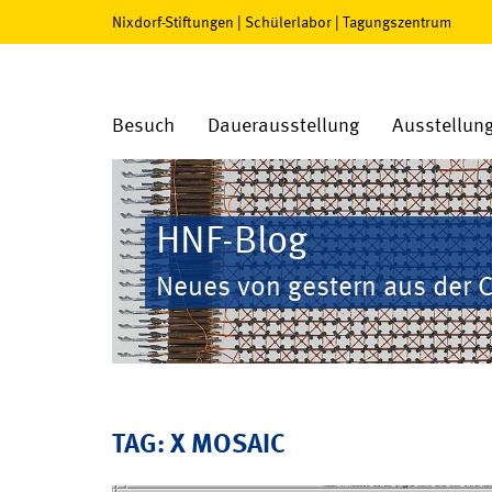
Nixdorf-Stiftungen
|
Schülerlabor
|
Tagungszentrum
Besuch
Dauerausstellung
Ausstellun
HNF-Blog
Neues von gestern aus der 
TAG: X MOSAIC