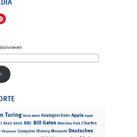
EDIA
 abonnieren
n
ORTE
n Turing
Apple
Analogrechner
Altair 8800
Apple
Bill Gates
BBC
Charles
Atari
T
Bletchley Park
BASIC
Deutsches
Computer History Museum
e Shannon