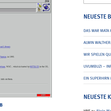
nach:
NEUESTE 
DAS WAR MATA 
ALWIN WALTHER
WIR SPIELEN Q
UVUMBUZI – INF
EIN SUPERHIRN 
NEUESTE 
EB
HNF
zu
Alwin W