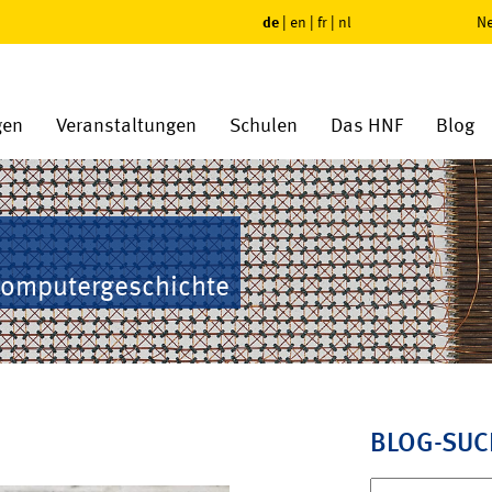
de
|
en
|
fr
|
nl
Ne
gen
Veranstaltungen
Schulen
Das HNF
Blog
Computergeschichte
BLOG-SUC
Suchen