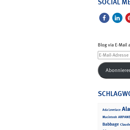
SOCIAL M
Blog via E-Mail
E-
Mail-
Adresse
Abonniere
SCHLAGW
Ala
Ada Lovelace
ARPANE
Macintosh
Babbage
Claud