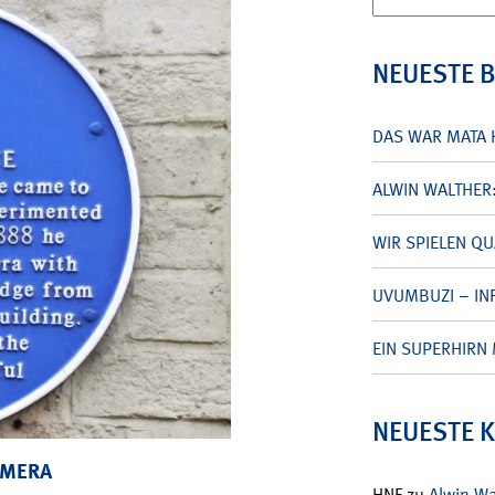
nach:
NEUESTE 
DAS WAR MATA 
ALWIN WALTHER
WIR SPIELEN Q
UVUMBUZI – INF
EIN SUPERHIRN 
NEUESTE 
AMERA
HNF
zu
Alwin W