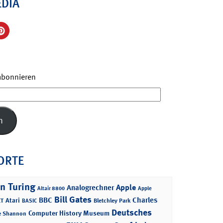
EDIA
 abonnieren
n
ORTE
n Turing
Apple
Analogrechner
Altair 8800
Apple
Bill Gates
BBC
Charles
Atari
T
Bletchley Park
BASIC
Deutsches
Computer History Museum
e Shannon