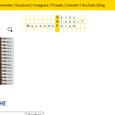
wsletter
|
Facebook
|
Instagram
|
Threads
|
LinkedIn
|
YouTube
|
Blog
HE