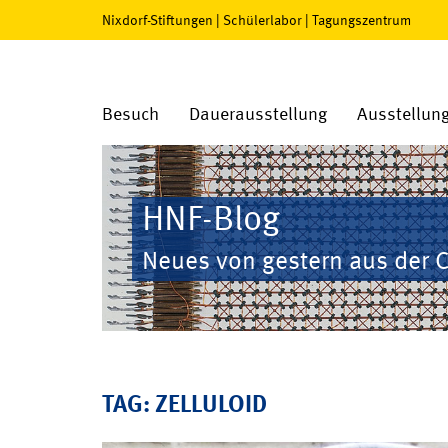
Nixdorf-Stiftungen
|
Schülerlabor
|
Tagungszentrum
Besuch
Dauerausstellung
Ausstellun
HNF-Blog
Neues von gestern aus der 
TAG: ZELLULOID