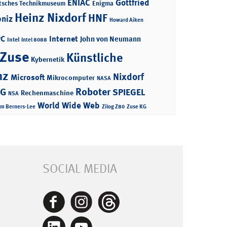
ENIAC
Gottfried
tsches Technikmuseum
Enigma
Heinz Nixdorf
HNF
bniz
Howard Aiken
PC
Internet
John von Neumann
Intel
Intel 8088
 Zuse
Künstliche
Kybernetik
nz
Nixdorf
Microsoft
Mikrocomputer
NASA
Roboter
AG
SPIEGEL
Rechenmaschine
NSA
World Wide Web
im Berners-Lee
Zilog Z80
Zuse KG
SOCIAL MEDIA