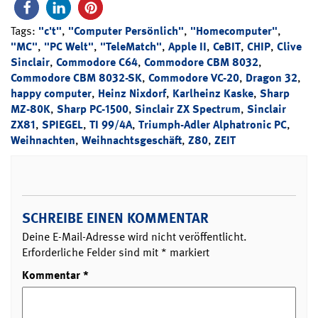
Tags:
"c't"
,
"Computer Persönlich"
,
"Homecomputer"
,
"MC"
,
"PC Welt"
,
"TeleMatch"
,
Apple II
,
CeBIT
,
CHIP
,
Clive
Sinclair
,
Commodore C64
,
Commodore CBM 8032
,
Commodore CBM 8032-SK
,
Commodore VC-20
,
Dragon 32
,
happy computer
,
Heinz Nixdorf
,
Karlheinz Kaske
,
Sharp
MZ-80K
,
Sharp PC-1500
,
Sinclair ZX Spectrum
,
Sinclair
ZX81
,
SPIEGEL
,
TI 99/4A
,
Triumph-Adler Alphatronic PC
,
Weihnachten
,
Weihnachtsgeschäft
,
Z80
,
ZEIT
SCHREIBE EINEN KOMMENTAR
Deine E-Mail-Adresse wird nicht veröffentlicht.
Erforderliche Felder sind mit
*
markiert
Kommentar
*