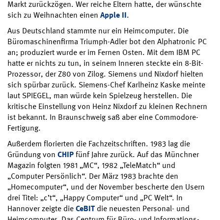
Markt zurückzögen. Wer reiche Eltern hatte, der wünschte
sich zu Weihnachten einen
Apple II
.
Aus Deutschland stammte nur ein Heimcomputer. Die
Büromaschinenfirma Triumph-Adler bot den Alphatronic PC
an; produziert wurde er im Fernen Osten. Mit dem IBM PC
hatte er nichts zu tun, in seinem Inneren steckte ein 8-Bit-
Prozessor, der Z80 von Zilog. Siemens und Nixdorf hielten
sich spürbar zurück. Siemens-Chef Karlheinz Kaske meinte
laut SPIEGEL, man würde kein Spielzeug herstellen. Die
kritische Einstellung von Heinz Nixdorf zu kleinen Rechnern
ist bekannt. In Braunschweig saß aber eine Commodore-
Fertigung.
Außerdem florierten die Fachzeitschriften. 1983 lag die
Gründung von
CHIP
fünf Jahre zurück. Auf das Münchner
Magazin folgten 1981 „MC“, 1982 „TeleMatch“ und
„Computer Persönlich“. Der März 1983 brachte den
„Homecomputer“, und der November bescherte den Usern
drei Titel: „c’t“, „Happy Computer“ und „PC Welt“. In
Hannover zeigte die
CeBIT
die neuesten Personal- und
Heimcomputer. Das Centrum für Büro- und Informations-