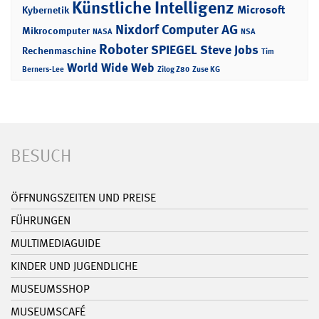
Künstliche Intelligenz
Microsoft
Kybernetik
Nixdorf Computer AG
Mikrocomputer
NASA
NSA
Roboter
SPIEGEL
Steve Jobs
Rechenmaschine
Tim
World Wide Web
Berners-Lee
Zilog Z80
Zuse KG
BESUCH
ÖFFNUNGSZEITEN UND PREISE
FÜHRUNGEN
MULTIMEDIAGUIDE
KINDER UND JUGENDLICHE
MUSEUMSSHOP
MUSEUMSCAFÉ