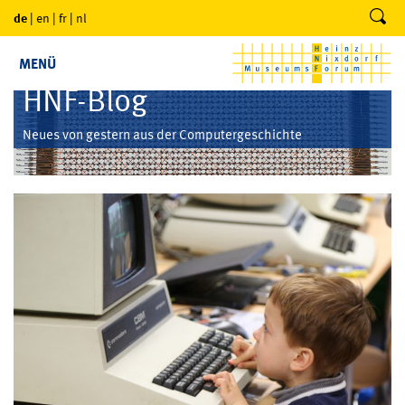
de
|
en
|
fr
|
nl
MENÜ
HNF-Blog
Neues von gestern aus der Computergeschichte