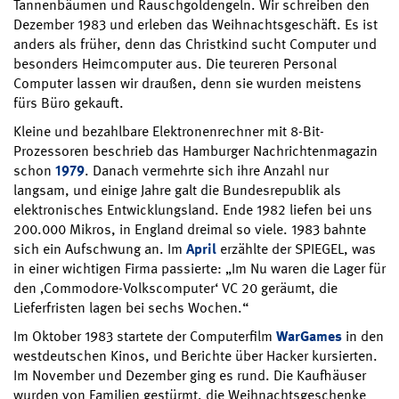
Tannenbäumen und Rauschgoldengeln. Wir schreiben den
Dezember 1983 und erleben das Weihnachtsgeschäft. Es ist
anders als früher, denn das Christkind sucht Computer und
besonders Heimcomputer aus. Die teureren Personal
Computer lassen wir draußen, denn sie wurden meistens
fürs Büro gekauft.
Kleine und bezahlbare Elektronenrechner mit 8-Bit-
Prozessoren beschrieb das Hamburger Nachrichtenmagazin
schon
1979
. Danach vermehrte sich ihre Anzahl nur
langsam, und einige Jahre galt die Bundesrepublik als
elektronisches Entwicklungsland. Ende 1982 liefen bei uns
200.000 Mikros, in England dreimal so viele. 1983 bahnte
sich ein Aufschwung an. Im
April
erzählte der SPIEGEL, was
in einer wichtigen Firma passierte: „Im Nu waren die Lager für
den ‚Commodore-Volkscomputer‘ VC 20 geräumt, die
Lieferfristen lagen bei sechs Wochen.“
Im Oktober 1983 startete der Computerfilm
WarGames
in den
westdeutschen Kinos, und Berichte über Hacker kursierten.
Im November und Dezember ging es rund. Die Kaufhäuser
wurden von Familien gestürmt, die Weihnachtsgeschenke