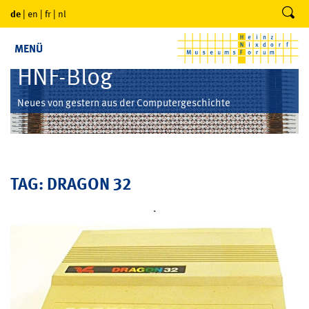
de
|
en
|
fr
|
nl
MENÜ
HNF-Blog
Neues von gestern aus der Computergeschichte
TAG: DRAGON 32