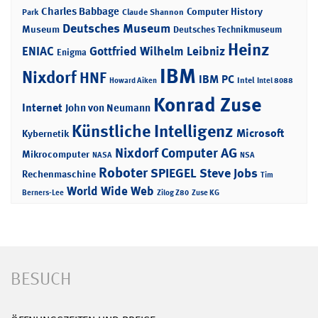
Charles Babbage
Computer History
Park
Claude Shannon
Deutsches Museum
Museum
Deutsches Technikmuseum
Heinz
ENIAC
Gottfried Wilhelm Leibniz
Enigma
IBM
Nixdorf
HNF
IBM PC
Intel
Howard Aiken
Intel 8088
Konrad Zuse
Internet
John von Neumann
Künstliche Intelligenz
Microsoft
Kybernetik
Nixdorf Computer AG
Mikrocomputer
NASA
NSA
Roboter
SPIEGEL
Steve Jobs
Rechenmaschine
Tim
World Wide Web
Berners-Lee
Zilog Z80
Zuse KG
BESUCH