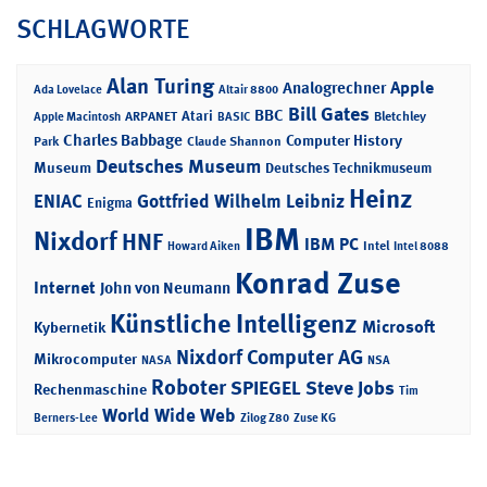
SCHLAGWORTE
Alan Turing
Apple
Analogrechner
Ada Lovelace
Altair 8800
Bill Gates
BBC
Atari
ARPANET
Bletchley
Apple Macintosh
BASIC
Charles Babbage
Computer History
Park
Claude Shannon
Deutsches Museum
Museum
Deutsches Technikmuseum
Heinz
ENIAC
Gottfried Wilhelm Leibniz
Enigma
IBM
Nixdorf
HNF
IBM PC
Intel
Howard Aiken
Intel 8088
Konrad Zuse
Internet
John von Neumann
Künstliche Intelligenz
Microsoft
Kybernetik
Nixdorf Computer AG
Mikrocomputer
NASA
NSA
Roboter
SPIEGEL
Steve Jobs
Rechenmaschine
Tim
World Wide Web
Berners-Lee
Zilog Z80
Zuse KG