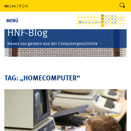
de
|
en
|
fr
|
nl
MENÜ
HNF-Blog
Neues von gestern aus der Computergeschichte
TAG: „HOMECOMPUTER“