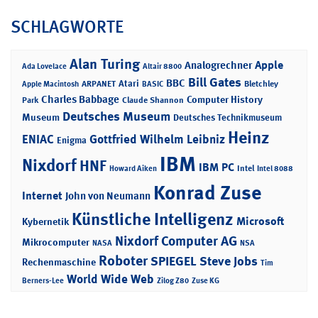
SCHLAGWORTE
Alan Turing
Apple
Analogrechner
Ada Lovelace
Altair 8800
Bill Gates
BBC
Atari
ARPANET
Bletchley
Apple Macintosh
BASIC
Charles Babbage
Computer History
Park
Claude Shannon
Deutsches Museum
Museum
Deutsches Technikmuseum
Heinz
ENIAC
Gottfried Wilhelm Leibniz
Enigma
IBM
Nixdorf
HNF
IBM PC
Intel
Howard Aiken
Intel 8088
Konrad Zuse
Internet
John von Neumann
Künstliche Intelligenz
Microsoft
Kybernetik
Nixdorf Computer AG
Mikrocomputer
NASA
NSA
Roboter
SPIEGEL
Steve Jobs
Rechenmaschine
Tim
World Wide Web
Berners-Lee
Zilog Z80
Zuse KG