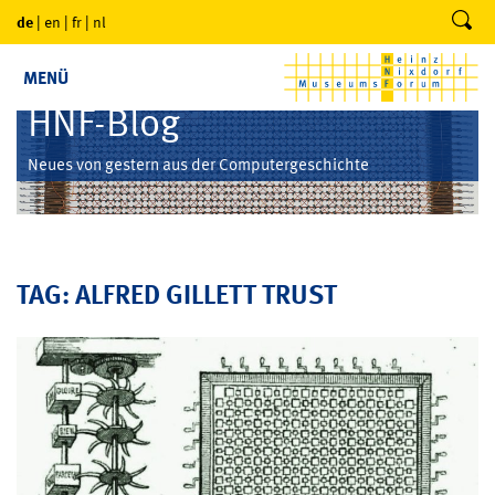
de
|
en
|
fr
|
nl
MENÜ
HNF-Blog
Neues von gestern aus der Computergeschichte
TAG: ALFRED GILLETT TRUST