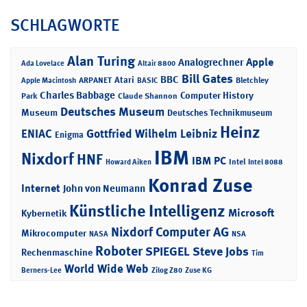
SCHLAGWORTE
Alan Turing
Apple
Analogrechner
Ada Lovelace
Altair 8800
Bill Gates
BBC
Atari
ARPANET
Bletchley
Apple Macintosh
BASIC
Charles Babbage
Computer History
Park
Claude Shannon
Deutsches Museum
Museum
Deutsches Technikmuseum
Heinz
ENIAC
Gottfried Wilhelm Leibniz
Enigma
IBM
Nixdorf
HNF
IBM PC
Intel
Howard Aiken
Intel 8088
Konrad Zuse
Internet
John von Neumann
Künstliche Intelligenz
Microsoft
Kybernetik
Nixdorf Computer AG
Mikrocomputer
NASA
NSA
Roboter
SPIEGEL
Steve Jobs
Rechenmaschine
Tim
World Wide Web
Berners-Lee
Zilog Z80
Zuse KG