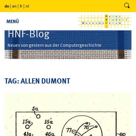
de
|
en
|
fr
|
nl
MENÜ
HNF-Blog
Neues von gestern aus der Computergeschichte
TAG: ALLEN DUMONT