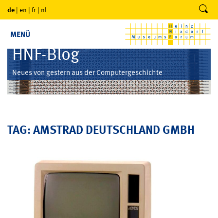
de
|
en
|
fr
|
nl
MENÜ
HNF-Blog
Neues von gestern aus der Computergeschichte
TAG: AMSTRAD DEUTSCHLAND GMBH