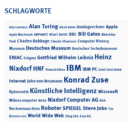
SCHLAGWORTE
Alan Turing
Apple
Analogrechner
Ada Lovelace
Altair 8800
Bill Gates
BBC
Atari
ARPANET
Bletchley
Apple Macintosh
BASIC
Charles Babbage
Computer History
Park
Claude Shannon
Deutsches Museum
Museum
Deutsches Technikmuseum
Heinz
ENIAC
Gottfried Wilhelm Leibniz
Enigma
IBM
Nixdorf
HNF
IBM PC
Intel
Howard Aiken
Intel 8088
Konrad Zuse
Internet
John von Neumann
Künstliche Intelligenz
Microsoft
Kybernetik
Nixdorf Computer AG
Mikrocomputer
NASA
NSA
Roboter
SPIEGEL
Steve Jobs
Rechenmaschine
Tim
World Wide Web
Berners-Lee
Zilog Z80
Zuse KG