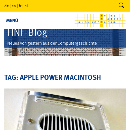
de
|
en
|
fr
|
nl
MENÜ
HNF-Blog
Neues von gestern aus der Computergeschichte
TAG: APPLE POWER MACINTOSH