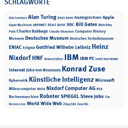
SCHLAGWORTE
Alan Turing
Apple
Analogrechner
Ada Lovelace
Altair 8800
Bill Gates
BBC
Atari
ARPANET
Bletchley
Apple Macintosh
BASIC
Charles Babbage
Computer History
Park
Claude Shannon
Deutsches Museum
Museum
Deutsches Technikmuseum
Heinz
ENIAC
Gottfried Wilhelm Leibniz
Enigma
IBM
Nixdorf
HNF
IBM PC
Intel
Howard Aiken
Intel 8088
Konrad Zuse
Internet
John von Neumann
Künstliche Intelligenz
Microsoft
Kybernetik
Nixdorf Computer AG
Mikrocomputer
NASA
NSA
Roboter
SPIEGEL
Steve Jobs
Rechenmaschine
Tim
World Wide Web
Berners-Lee
Zilog Z80
Zuse KG