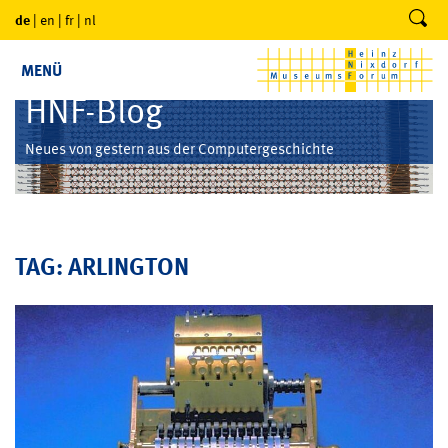
de
|
en
|
fr
|
nl
MENÜ
HNF-Blog
Neues von gestern aus der Computergeschichte
TAG: ARLINGTON