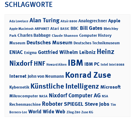
SCHLAGWORTE
Alan Turing
Apple
Analogrechner
Ada Lovelace
Altair 8800
Bill Gates
BBC
Atari
ARPANET
Bletchley
Apple Macintosh
BASIC
Charles Babbage
Computer History
Park
Claude Shannon
Deutsches Museum
Museum
Deutsches Technikmuseum
Heinz
ENIAC
Gottfried Wilhelm Leibniz
Enigma
IBM
Nixdorf
HNF
IBM PC
Intel
Howard Aiken
Intel 8088
Konrad Zuse
Internet
John von Neumann
Künstliche Intelligenz
Microsoft
Kybernetik
Nixdorf Computer AG
Mikrocomputer
NASA
NSA
Roboter
SPIEGEL
Steve Jobs
Rechenmaschine
Tim
World Wide Web
Berners-Lee
Zilog Z80
Zuse KG