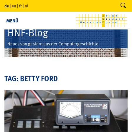
de
|
en
|
fr
|
nl
MENÜ
HNF-Blog
Neues von gestern aus der Computergeschichte
TAG: BETTY FORD