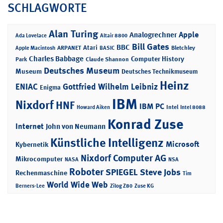
SCHLAGWORTE
Alan Turing
Apple
Analogrechner
Ada Lovelace
Altair 8800
Bill Gates
BBC
Atari
ARPANET
Bletchley
Apple Macintosh
BASIC
Charles Babbage
Computer History
Park
Claude Shannon
Deutsches Museum
Museum
Deutsches Technikmuseum
Heinz
ENIAC
Gottfried Wilhelm Leibniz
Enigma
IBM
Nixdorf
HNF
IBM PC
Intel
Howard Aiken
Intel 8088
Konrad Zuse
Internet
John von Neumann
Künstliche Intelligenz
Microsoft
Kybernetik
Nixdorf Computer AG
Mikrocomputer
NASA
NSA
Roboter
SPIEGEL
Steve Jobs
Rechenmaschine
Tim
World Wide Web
Berners-Lee
Zilog Z80
Zuse KG