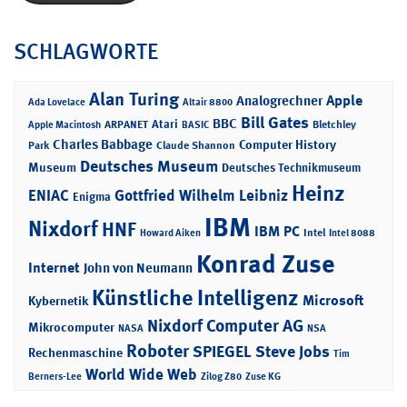
SCHLAGWORTE
Alan Turing
Apple
Analogrechner
Ada Lovelace
Altair 8800
Bill Gates
BBC
Atari
ARPANET
Bletchley
Apple Macintosh
BASIC
Charles Babbage
Computer History
Park
Claude Shannon
Deutsches Museum
Museum
Deutsches Technikmuseum
Heinz
ENIAC
Gottfried Wilhelm Leibniz
Enigma
IBM
Nixdorf
HNF
IBM PC
Intel
Howard Aiken
Intel 8088
Konrad Zuse
Internet
John von Neumann
Künstliche Intelligenz
Microsoft
Kybernetik
Nixdorf Computer AG
Mikrocomputer
NASA
NSA
Roboter
SPIEGEL
Steve Jobs
Rechenmaschine
Tim
World Wide Web
Berners-Lee
Zilog Z80
Zuse KG