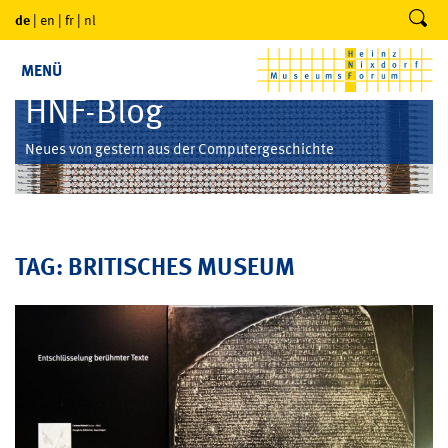
de
|
en
|
fr
|
nl
MENÜ
HNF-Blog
Neues von gestern aus der Computergeschichte
TAG: BRITISCHES MUSEUM