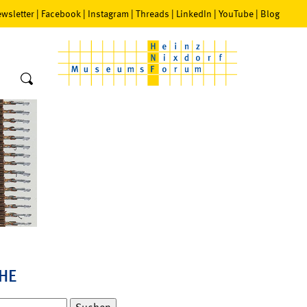
wsletter
|
Facebook
|
Instagram
|
Threads
|
LinkedIn
|
YouTube
|
Blog
HE