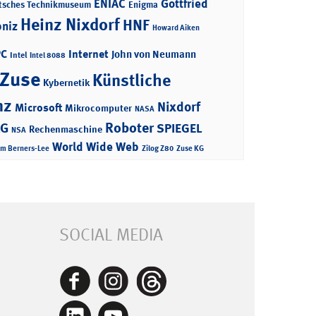
ENIAC
Gottfried
tsches Technikmuseum
Enigma
Heinz Nixdorf
HNF
bniz
Howard Aiken
PC
Internet
John von Neumann
Intel
Intel 8088
 Zuse
Künstliche
Kybernetik
nz
Nixdorf
Microsoft
Mikrocomputer
NASA
Roboter
AG
SPIEGEL
Rechenmaschine
NSA
World Wide Web
im Berners-Lee
Zilog Z80
Zuse KG
SOCIAL MEDIA