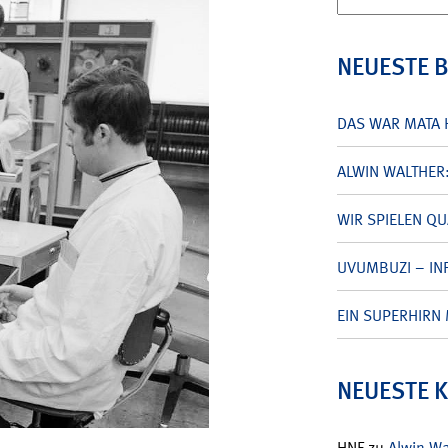
nach:
NEUESTE 
DAS WAR MATA 
ALWIN WALTHER
WIR SPIELEN Q
UVUMBUZI – INF
EIN SUPERHIRN 
NEUESTE 
HNF
zu
Alwin W