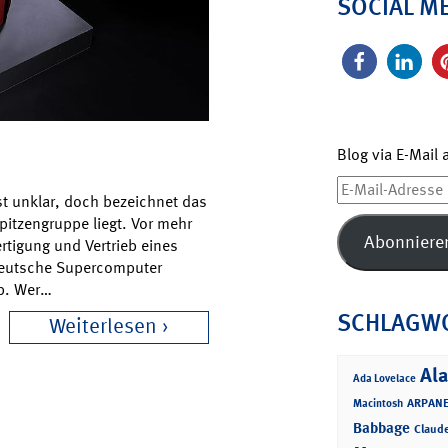
SOCIAL M
Blog via E-Mail
E-
t unklar, doch bezeichnet das
Mail-
pitzengruppe liegt. Vor mehr
Adresse
Abonniere
ertigung und Vertrieb eines
 deutsche Supercomputer
eb. Wer…
SCHLAGW
Weiterlesen
Ala
Ada Lovelace
ARPANE
Macintosh
Babbage
Claud