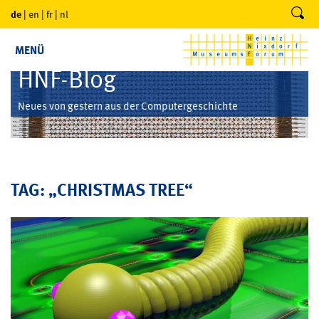
de
|
en
|
fr
|
nl
MENÜ
HNF-Blog
Neues von gestern aus der Computergeschichte
TAG: „CHRISTMAS TREE“