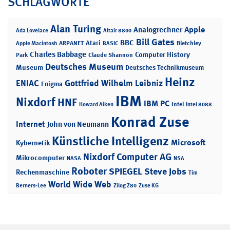
SCHLAGWORTE
Alan Turing
Apple
Analogrechner
Ada Lovelace
Altair 8800
Bill Gates
BBC
Atari
ARPANET
Bletchley
Apple Macintosh
BASIC
Charles Babbage
Computer History
Park
Claude Shannon
Deutsches Museum
Museum
Deutsches Technikmuseum
Heinz
ENIAC
Gottfried Wilhelm Leibniz
Enigma
IBM
Nixdorf
HNF
IBM PC
Intel
Howard Aiken
Intel 8088
Konrad Zuse
Internet
John von Neumann
Künstliche Intelligenz
Microsoft
Kybernetik
Nixdorf Computer AG
Mikrocomputer
NASA
NSA
Roboter
SPIEGEL
Steve Jobs
Rechenmaschine
Tim
World Wide Web
Berners-Lee
Zilog Z80
Zuse KG