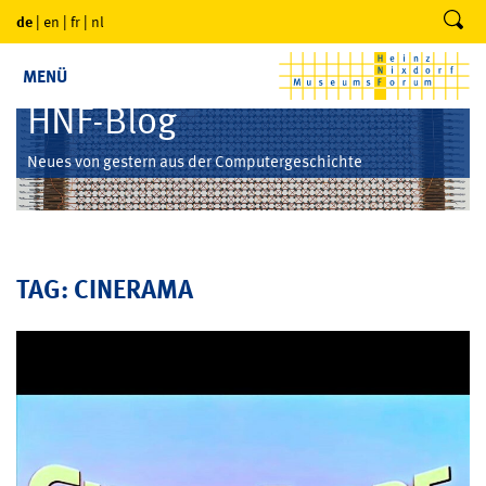
de
|
en
|
fr
|
nl
MENÜ
HNF-Blog
Neues von gestern aus der Computergeschichte
TAG: CINERAMA