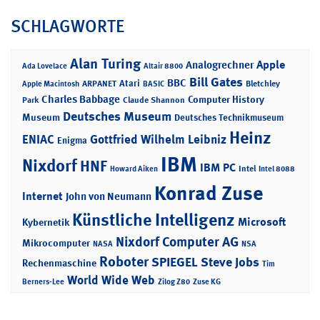
SCHLAGWORTE
Alan Turing
Apple
Analogrechner
Ada Lovelace
Altair 8800
Bill Gates
BBC
Atari
ARPANET
Bletchley
Apple Macintosh
BASIC
Charles Babbage
Computer History
Park
Claude Shannon
Deutsches Museum
Museum
Deutsches Technikmuseum
Heinz
ENIAC
Gottfried Wilhelm Leibniz
Enigma
IBM
Nixdorf
HNF
IBM PC
Intel
Howard Aiken
Intel 8088
Konrad Zuse
Internet
John von Neumann
Künstliche Intelligenz
Microsoft
Kybernetik
Nixdorf Computer AG
Mikrocomputer
NASA
NSA
Roboter
SPIEGEL
Steve Jobs
Rechenmaschine
Tim
World Wide Web
Berners-Lee
Zilog Z80
Zuse KG