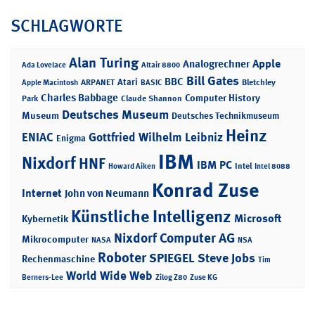
SCHLAGWORTE
Alan Turing
Apple
Analogrechner
Ada Lovelace
Altair 8800
Bill Gates
BBC
Atari
ARPANET
Bletchley
Apple Macintosh
BASIC
Charles Babbage
Computer History
Park
Claude Shannon
Deutsches Museum
Museum
Deutsches Technikmuseum
Heinz
ENIAC
Gottfried Wilhelm Leibniz
Enigma
IBM
Nixdorf
HNF
IBM PC
Intel
Howard Aiken
Intel 8088
Konrad Zuse
Internet
John von Neumann
Künstliche Intelligenz
Microsoft
Kybernetik
Nixdorf Computer AG
Mikrocomputer
NASA
NSA
Roboter
SPIEGEL
Steve Jobs
Rechenmaschine
Tim
World Wide Web
Berners-Lee
Zilog Z80
Zuse KG