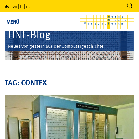
de
|
en
|
fr
|
nl
MENÜ
HNF-Blog
Neues von gestern aus der Computergeschichte
TAG: CONTEX