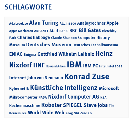
SCHLAGWORTE
Alan Turing
Apple
Analogrechner
Ada Lovelace
Altair 8800
Bill Gates
BBC
Atari
ARPANET
Bletchley
Apple Macintosh
BASIC
Charles Babbage
Computer History
Park
Claude Shannon
Deutsches Museum
Museum
Deutsches Technikmuseum
Heinz
ENIAC
Gottfried Wilhelm Leibniz
Enigma
IBM
Nixdorf
HNF
IBM PC
Intel
Howard Aiken
Intel 8088
Konrad Zuse
Internet
John von Neumann
Künstliche Intelligenz
Microsoft
Kybernetik
Nixdorf Computer AG
Mikrocomputer
NASA
NSA
Roboter
SPIEGEL
Steve Jobs
Rechenmaschine
Tim
World Wide Web
Berners-Lee
Zilog Z80
Zuse KG