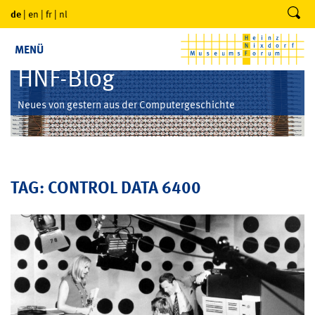
de
|
en
|
fr
|
nl
MENÜ
HNF-Blog
Neues von gestern aus der Computergeschichte
TAG: CONTROL DATA 6400