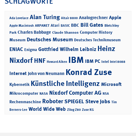
SCHLAGWORTE
Alan Turing
Apple
Analogrechner
Ada Lovelace
Altair 8800
Bill Gates
BBC
Atari
ARPANET
Bletchley
Apple Macintosh
BASIC
Charles Babbage
Computer History
Park
Claude Shannon
Deutsches Museum
Museum
Deutsches Technikmuseum
Heinz
ENIAC
Gottfried Wilhelm Leibniz
Enigma
IBM
Nixdorf
HNF
IBM PC
Intel
Howard Aiken
Intel 8088
Konrad Zuse
Internet
John von Neumann
Künstliche Intelligenz
Microsoft
Kybernetik
Nixdorf Computer AG
Mikrocomputer
NASA
NSA
Roboter
SPIEGEL
Steve Jobs
Rechenmaschine
Tim
World Wide Web
Berners-Lee
Zilog Z80
Zuse KG