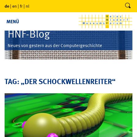
de
|
en
|
fr
|
nl
MENÜ
HNF-Blog
Neues von gestern aus der Computergeschichte
TAG: „DER SCHOCKWELLENREITER“