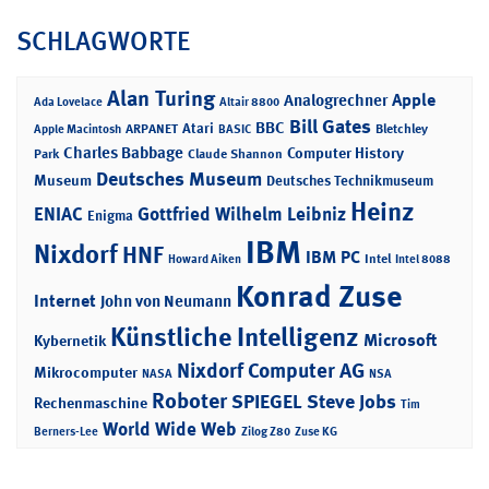
SCHLAGWORTE
Alan Turing
Apple
Analogrechner
Ada Lovelace
Altair 8800
Bill Gates
BBC
Atari
ARPANET
Bletchley
Apple Macintosh
BASIC
Charles Babbage
Computer History
Park
Claude Shannon
Deutsches Museum
Museum
Deutsches Technikmuseum
Heinz
ENIAC
Gottfried Wilhelm Leibniz
Enigma
IBM
Nixdorf
HNF
IBM PC
Intel
Howard Aiken
Intel 8088
Konrad Zuse
Internet
John von Neumann
Künstliche Intelligenz
Microsoft
Kybernetik
Nixdorf Computer AG
Mikrocomputer
NASA
NSA
Roboter
SPIEGEL
Steve Jobs
Rechenmaschine
Tim
World Wide Web
Berners-Lee
Zilog Z80
Zuse KG