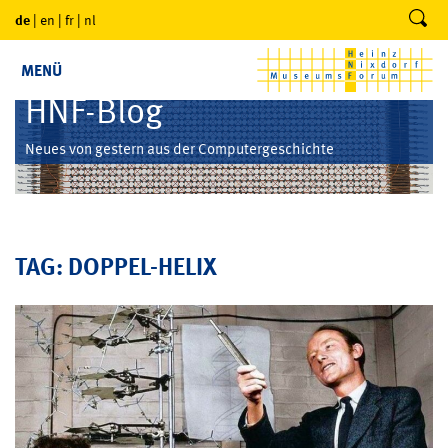
de
|
en
|
fr
|
nl
MENÜ
HNF-Blog
Neues von gestern aus der Computergeschichte
TAG: DOPPEL-HELIX