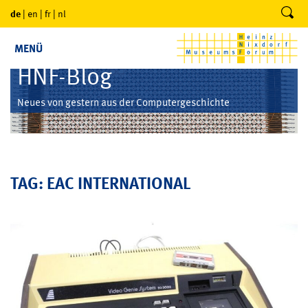
de
|
en
|
fr
|
nl
MENÜ
HNF-Blog
Neues von gestern aus der Computergeschichte
TAG: EAC INTERNATIONAL