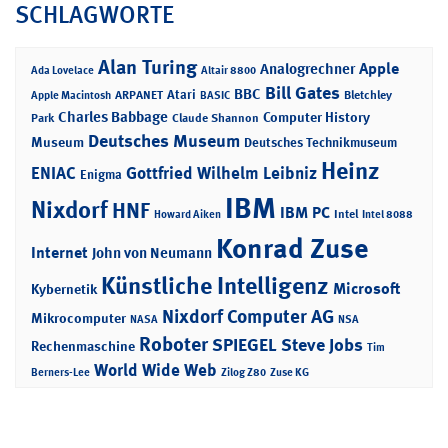
SCHLAGWORTE
Alan Turing
Apple
Analogrechner
Ada Lovelace
Altair 8800
Bill Gates
BBC
Atari
ARPANET
Bletchley
Apple Macintosh
BASIC
Charles Babbage
Computer History
Park
Claude Shannon
Deutsches Museum
Museum
Deutsches Technikmuseum
Heinz
ENIAC
Gottfried Wilhelm Leibniz
Enigma
IBM
Nixdorf
HNF
IBM PC
Intel
Howard Aiken
Intel 8088
Konrad Zuse
Internet
John von Neumann
Künstliche Intelligenz
Microsoft
Kybernetik
Nixdorf Computer AG
Mikrocomputer
NASA
NSA
Roboter
SPIEGEL
Steve Jobs
Rechenmaschine
Tim
World Wide Web
Berners-Lee
Zilog Z80
Zuse KG