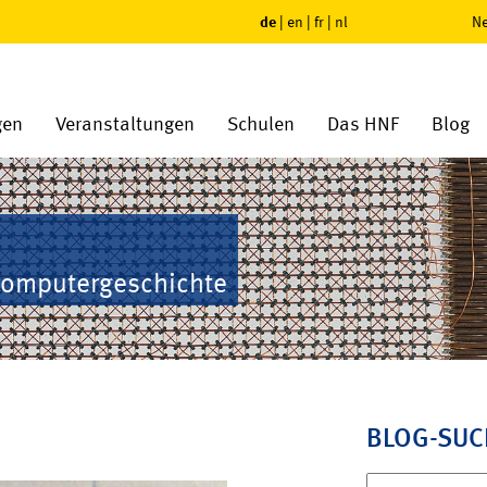
de
|
en
|
fr
|
nl
Ne
gen
Veranstaltungen
Schulen
Das HNF
Blog
Computergeschichte
BLOG-SUC
Suchen