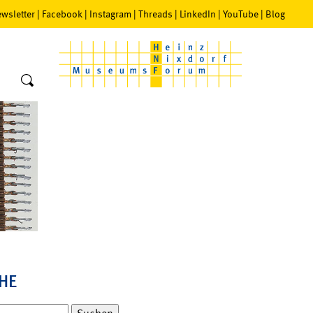
wsletter
|
Facebook
|
Instagram
|
Threads
|
LinkedIn
|
YouTube
|
Blog
HE