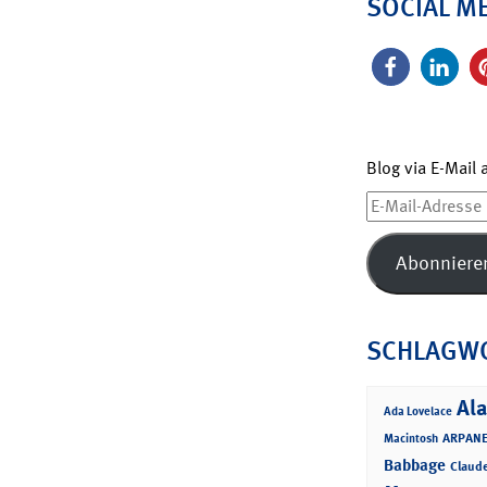
SOCIAL M
Blog via E-Mail
E-
Mail-
Adresse
Abonniere
SCHLAGW
Ala
Ada Lovelace
ARPANE
Macintosh
Babbage
Claud