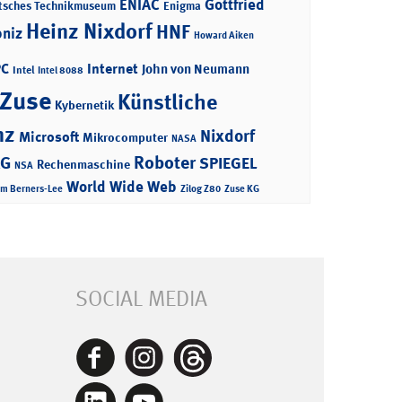
ENIAC
Gottfried
tsches Technikmuseum
Enigma
Heinz Nixdorf
HNF
bniz
Howard Aiken
PC
Internet
John von Neumann
Intel
Intel 8088
 Zuse
Künstliche
Kybernetik
nz
Nixdorf
Microsoft
Mikrocomputer
NASA
Roboter
AG
SPIEGEL
Rechenmaschine
NSA
World Wide Web
im Berners-Lee
Zilog Z80
Zuse KG
SOCIAL MEDIA