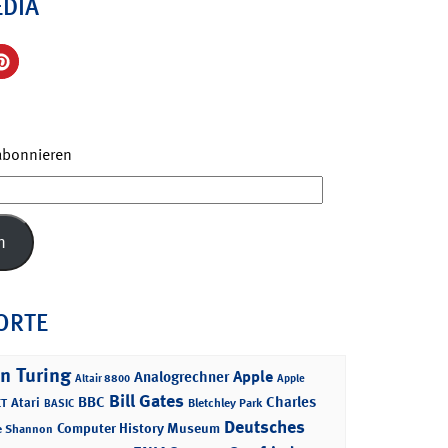
EDIA
 abonnieren
n
ORTE
n Turing
Apple
Analogrechner
Altair 8800
Apple
Bill Gates
BBC
Charles
Atari
T
Bletchley Park
BASIC
Deutsches
Computer History Museum
e Shannon