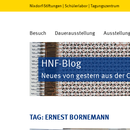
Nixdorf-Stiftungen
|
Schülerlabor
|
Tagungszentrum
Besuch
Dauerausstellung
Ausstellun
HNF-Blog
Neues von gestern aus der 
TAG: ERNEST BORNEMANN