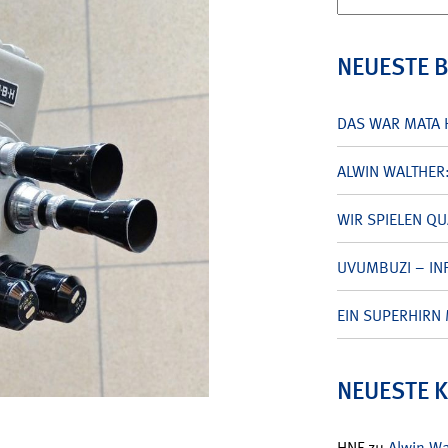
nach:
NEUESTE 
DAS WAR MATA 
ALWIN WALTHER
WIR SPIELEN Q
UVUMBUZI – INF
EIN SUPERHIRN 
NEUESTE 
HNF
zu
Alwin W