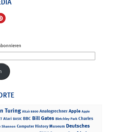
EDIA
 abonnieren
n
ORTE
n Turing
Apple
Analogrechner
Altair 8800
Apple
Bill Gates
BBC
Charles
Atari
T
Bletchley Park
BASIC
Deutsches
Computer History Museum
e Shannon