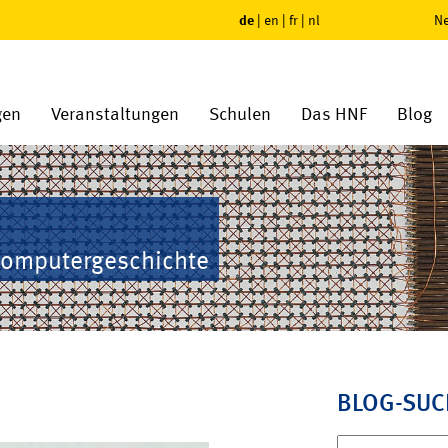
de
|
en
|
fr
|
nl
Ne
gen
Veranstaltungen
Schulen
Das HNF
Blog
Computergeschichte
BLOG-SUC
Suchen