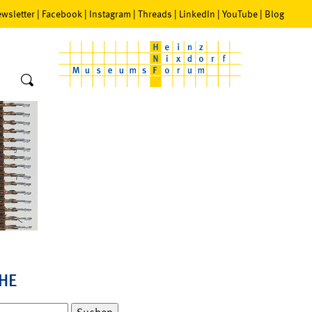
wsletter
|
Facebook
|
Instagram
|
Threads
|
LinkedIn
|
YouTube
|
Blog
HE