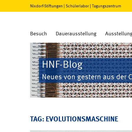
Nixdorf-Stiftungen
|
Schülerlabor
|
Tagungszentrum
Besuch
Dauerausstellung
Ausstellun
HNF-Blog
Neues von gestern aus der 
TAG: EVOLUTIONSMASCHINE