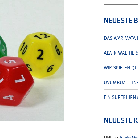
nach:
NEUESTE 
DAS WAR MATA 
ALWIN WALTHER
WIR SPIELEN Q
UVUMBUZI – INF
EIN SUPERHIRN 
NEUESTE 
HNF
zu
Alwin W