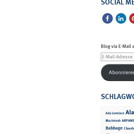
SOCIAL M
Blog via E-Mail
E-
Mail-
Adresse
Abonniere
SCHLAGW
Ala
Ada Lovelace
ARPANE
Macintosh
Babbage
Claud