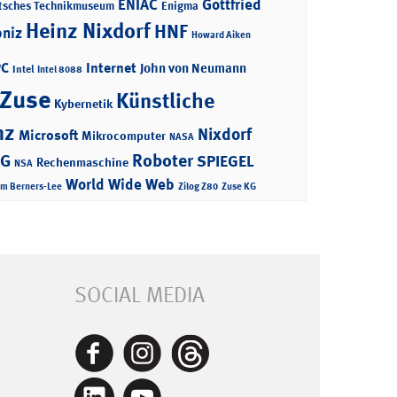
ENIAC
Gottfried
tsches Technikmuseum
Enigma
Heinz Nixdorf
HNF
bniz
Howard Aiken
PC
Internet
John von Neumann
Intel
Intel 8088
 Zuse
Künstliche
Kybernetik
nz
Nixdorf
Microsoft
Mikrocomputer
NASA
Roboter
AG
SPIEGEL
Rechenmaschine
NSA
World Wide Web
im Berners-Lee
Zilog Z80
Zuse KG
SOCIAL MEDIA