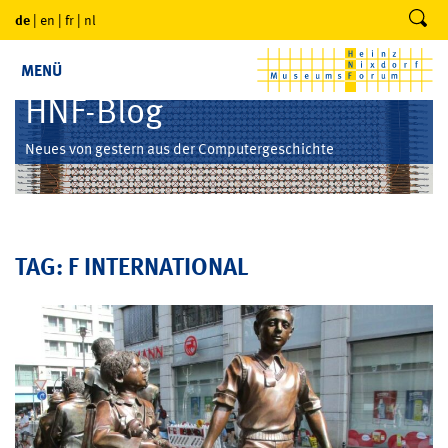
de
|
en
|
fr
|
nl
MENÜ
HNF-Blog
Neues von gestern aus der Computergeschichte
TAG: F INTERNATIONAL