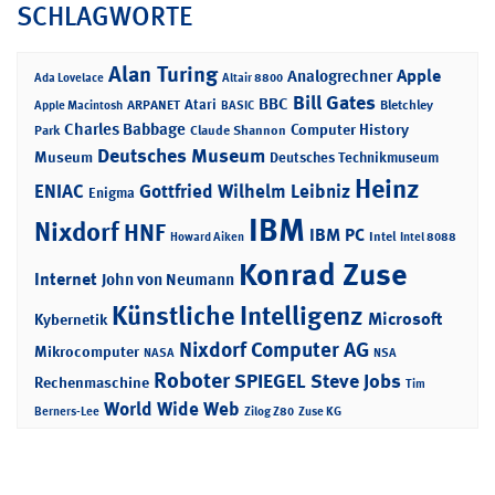
SCHLAGWORTE
Alan Turing
Apple
Analogrechner
Ada Lovelace
Altair 8800
Bill Gates
BBC
Atari
ARPANET
Bletchley
Apple Macintosh
BASIC
Charles Babbage
Computer History
Park
Claude Shannon
Deutsches Museum
Museum
Deutsches Technikmuseum
Heinz
ENIAC
Gottfried Wilhelm Leibniz
Enigma
IBM
Nixdorf
HNF
IBM PC
Intel
Howard Aiken
Intel 8088
Konrad Zuse
Internet
John von Neumann
Künstliche Intelligenz
Microsoft
Kybernetik
Nixdorf Computer AG
Mikrocomputer
NASA
NSA
Roboter
SPIEGEL
Steve Jobs
Rechenmaschine
Tim
World Wide Web
Berners-Lee
Zilog Z80
Zuse KG