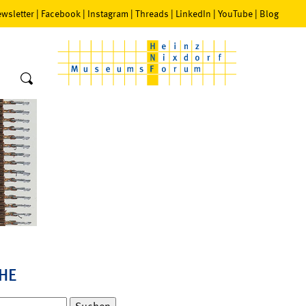
wsletter
|
Facebook
|
Instagram
|
Threads
|
LinkedIn
|
YouTube
|
Blog
HE