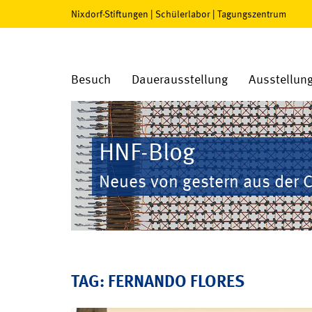
Nixdorf-Stiftungen
|
Schülerlabor
|
Tagungszentrum
Besuch
Dauerausstellung
Ausstellun
HNF-Blog
Neues von gestern aus der 
TAG: FERNANDO FLORES