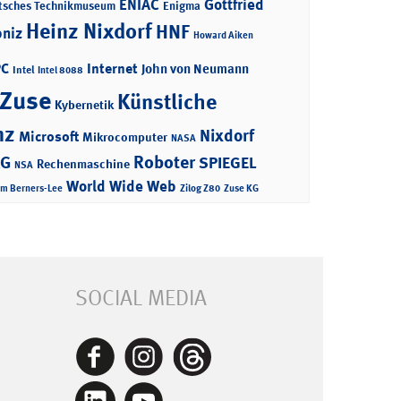
ENIAC
Gottfried
tsches Technikmuseum
Enigma
Heinz Nixdorf
HNF
bniz
Howard Aiken
PC
Internet
John von Neumann
Intel
Intel 8088
 Zuse
Künstliche
Kybernetik
nz
Nixdorf
Microsoft
Mikrocomputer
NASA
Roboter
AG
SPIEGEL
Rechenmaschine
NSA
World Wide Web
im Berners-Lee
Zilog Z80
Zuse KG
SOCIAL MEDIA