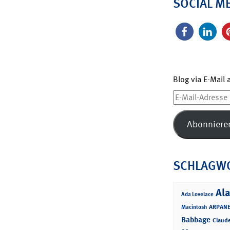
SOCIAL M
Blog via E-Mail
E-
Mail-
Adresse
Abonniere
SCHLAGW
Ala
Ada Lovelace
ARPANE
Macintosh
Babbage
Claud