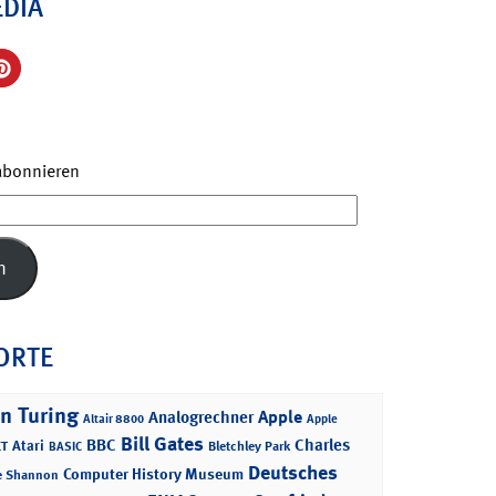
EDIA
 abonnieren
n
ORTE
n Turing
Apple
Analogrechner
Altair 8800
Apple
Bill Gates
BBC
Charles
Atari
T
Bletchley Park
BASIC
Deutsches
Computer History Museum
e Shannon