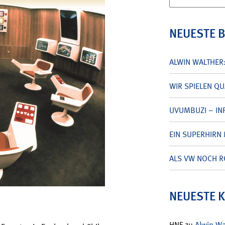
nach:
NEUESTE 
ALWIN WALTHER
WIR SPIELEN Q
UVUMBUZI – INF
EIN SUPERHIRN 
ALS VW NOCH R
NEUESTE 
HNF
zu
Alwin W