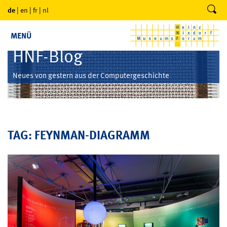
de
|
en
|
fr
|
nl
MENÜ
HNF-Blog
Neues von gestern aus der Computergeschichte
TAG: FEYNMAN-DIAGRAMM