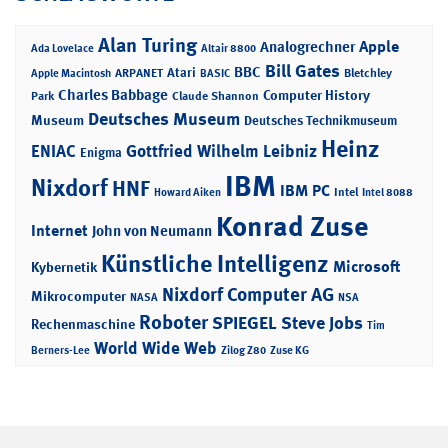
Alan Turing
Apple
Analogrechner
Ada Lovelace
Altair 8800
Bill Gates
BBC
Atari
ARPANET
Bletchley
Apple Macintosh
BASIC
Charles Babbage
Computer History
Park
Claude Shannon
Deutsches Museum
Museum
Deutsches Technikmuseum
Heinz
ENIAC
Gottfried Wilhelm Leibniz
Enigma
IBM
Nixdorf
HNF
IBM PC
Intel
Howard Aiken
Intel 8088
Konrad Zuse
Internet
John von Neumann
Künstliche Intelligenz
Microsoft
Kybernetik
Nixdorf Computer AG
Mikrocomputer
NASA
NSA
Roboter
SPIEGEL
Steve Jobs
Rechenmaschine
Tim
World Wide Web
Berners-Lee
Zilog Z80
Zuse KG