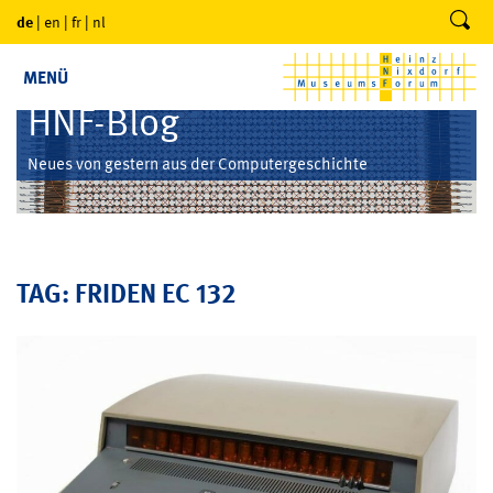
de
|
en
|
fr
|
nl
MENÜ
HNF-Blog
Neues von gestern aus der Computergeschichte
TAG: FRIDEN EC 132