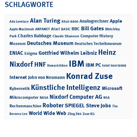
SCHLAGWORTE
Alan Turing
Apple
Analogrechner
Ada Lovelace
Altair 8800
Bill Gates
BBC
Atari
ARPANET
Bletchley
Apple Macintosh
BASIC
Charles Babbage
Computer History
Park
Claude Shannon
Deutsches Museum
Museum
Deutsches Technikmuseum
Heinz
ENIAC
Gottfried Wilhelm Leibniz
Enigma
IBM
Nixdorf
HNF
IBM PC
Intel
Howard Aiken
Intel 8088
Konrad Zuse
Internet
John von Neumann
Künstliche Intelligenz
Microsoft
Kybernetik
Nixdorf Computer AG
Mikrocomputer
NASA
NSA
Roboter
SPIEGEL
Steve Jobs
Rechenmaschine
Tim
World Wide Web
Berners-Lee
Zilog Z80
Zuse KG