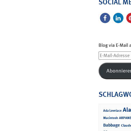
SOCIAL M
Blog via E-Mail
E-
Mail-
Adresse
Abonniere
SCHLAGW
Ala
Ada Lovelace
ARPANE
Macintosh
Babbage
Claud