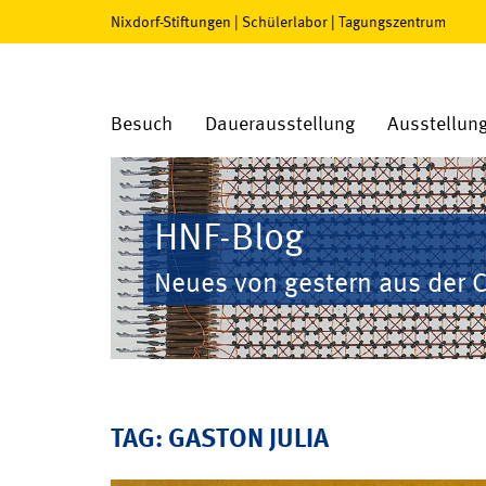
Nixdorf-Stiftungen
|
Schülerlabor
|
Tagungszentrum
Besuch
Dauerausstellung
Ausstellun
HNF-Blog
Neues von gestern aus der 
TAG: GASTON JULIA