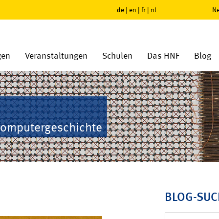
de
|
en
|
fr
|
nl
Ne
gen
Veranstaltungen
Schulen
Das HNF
Blog
Computergeschichte
BLOG-SUC
Suchen