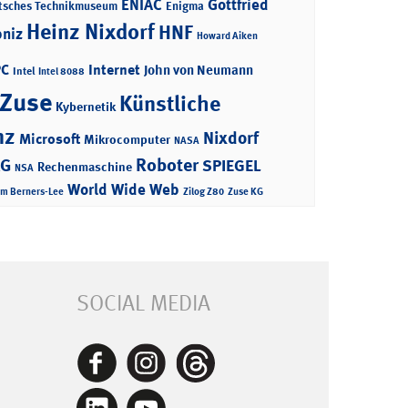
ENIAC
Gottfried
tsches Technikmuseum
Enigma
Heinz Nixdorf
HNF
bniz
Howard Aiken
PC
Internet
John von Neumann
Intel
Intel 8088
 Zuse
Künstliche
Kybernetik
nz
Nixdorf
Microsoft
Mikrocomputer
NASA
Roboter
AG
SPIEGEL
Rechenmaschine
NSA
World Wide Web
im Berners-Lee
Zilog Z80
Zuse KG
SOCIAL MEDIA