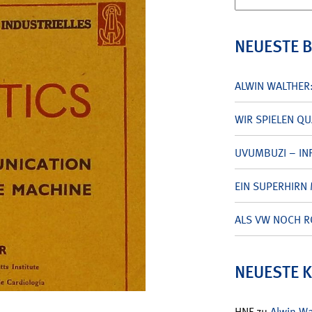
nach:
NEUESTE 
ALWIN WALTHER
WIR SPIELEN Q
UVUMBUZI – INF
EIN SUPERHIRN 
ALS VW NOCH R
NEUESTE 
HNF
zu
Alwin W