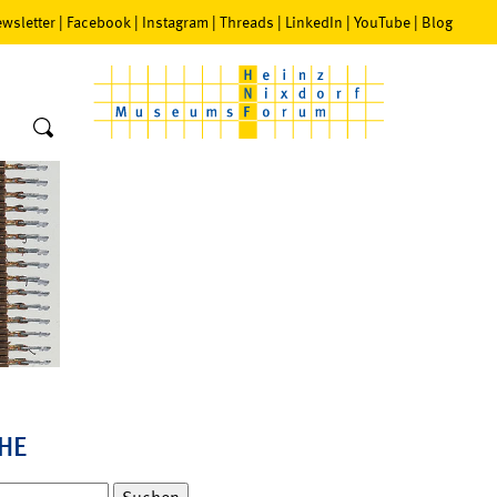
wsletter
|
Facebook
|
Instagram
|
Threads
|
LinkedIn
|
YouTube
|
Blog
HE