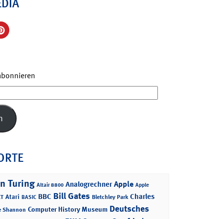
EDIA
 abonnieren
n
ORTE
n Turing
Apple
Analogrechner
Altair 8800
Apple
Bill Gates
BBC
Charles
Atari
T
Bletchley Park
BASIC
Deutsches
Computer History Museum
e Shannon