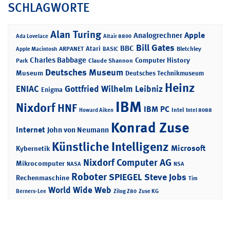
SCHLAGWORTE
Alan Turing
Apple
Analogrechner
Ada Lovelace
Altair 8800
Bill Gates
BBC
Atari
ARPANET
Bletchley
Apple Macintosh
BASIC
Charles Babbage
Computer History
Park
Claude Shannon
Deutsches Museum
Museum
Deutsches Technikmuseum
Heinz
ENIAC
Gottfried Wilhelm Leibniz
Enigma
IBM
Nixdorf
HNF
IBM PC
Intel
Howard Aiken
Intel 8088
Konrad Zuse
Internet
John von Neumann
Künstliche Intelligenz
Microsoft
Kybernetik
Nixdorf Computer AG
Mikrocomputer
NASA
NSA
Roboter
SPIEGEL
Steve Jobs
Rechenmaschine
Tim
World Wide Web
Berners-Lee
Zilog Z80
Zuse KG