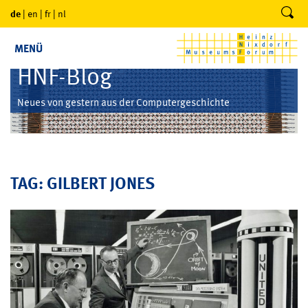
de
|
en
|
fr
|
nl
MENÜ
HNF-Blog
Neues von gestern aus der Computergeschichte
TAG: GILBERT JONES