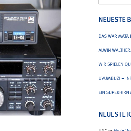
nach:
NEUESTE 
DAS WAR MATA 
ALWIN WALTHER
WIR SPIELEN Q
UVUMBUZI – INF
EIN SUPERHIRN 
NEUESTE 
HNF
zu
Alwin W