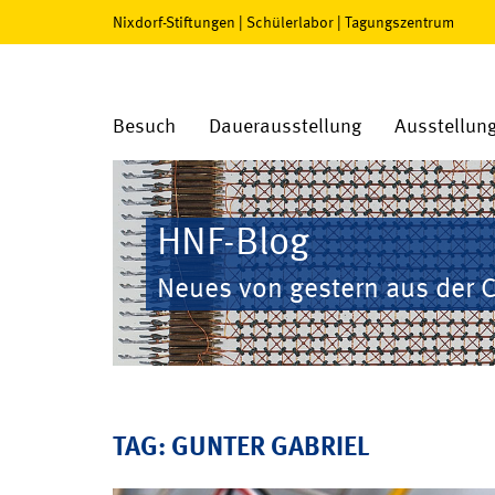
Nixdorf-Stiftungen
|
Schülerlabor
|
Tagungszentrum
Besuch
Dauerausstellung
Ausstellun
HNF-Blog
Neues von gestern aus der 
TAG: GUNTER GABRIEL