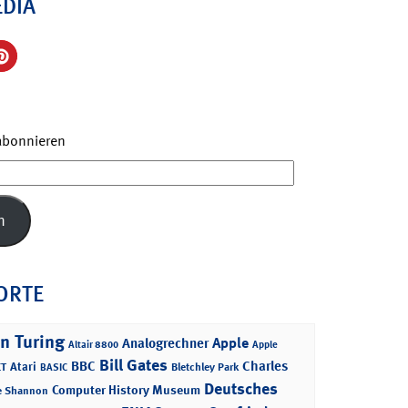
EDIA
 abonnieren
n
ORTE
n Turing
Apple
Analogrechner
Altair 8800
Apple
Bill Gates
BBC
Charles
Atari
T
Bletchley Park
BASIC
Deutsches
Computer History Museum
e Shannon