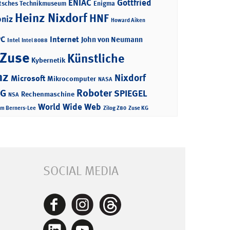
ENIAC
Gottfried
tsches Technikmuseum
Enigma
Heinz Nixdorf
HNF
bniz
Howard Aiken
PC
Internet
John von Neumann
Intel
Intel 8088
 Zuse
Künstliche
Kybernetik
nz
Nixdorf
Microsoft
Mikrocomputer
NASA
Roboter
AG
SPIEGEL
Rechenmaschine
NSA
World Wide Web
im Berners-Lee
Zilog Z80
Zuse KG
SOCIAL MEDIA