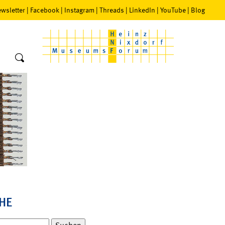
wsletter
|
Facebook
|
Instagram
|
Threads
|
LinkedIn
|
YouTube
|
Blog
HE