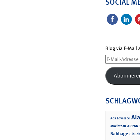
SOCIAL M
Blog via E-Mail
E-
Mail-
Adresse
Abonniere
SCHLAGW
Ala
Ada Lovelace
ARPANE
Macintosh
Babbage
Claud