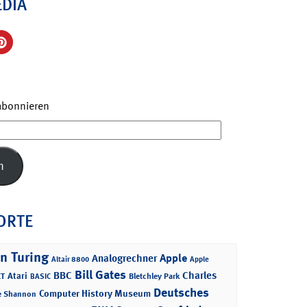
EDIA
 abonnieren
n
ORTE
n Turing
Apple
Analogrechner
Altair 8800
Apple
Bill Gates
BBC
Charles
Atari
T
Bletchley Park
BASIC
Deutsches
Computer History Museum
e Shannon