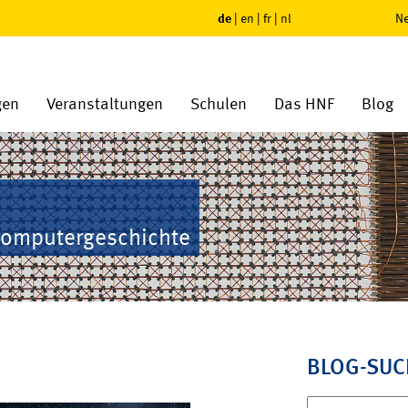
de
|
en
|
fr
|
nl
Ne
gen
Veranstaltungen
Schulen
Das HNF
Blog
Computergeschichte
BLOG-SUC
Suchen