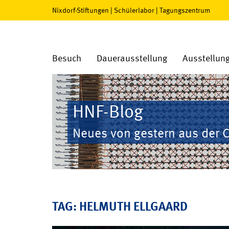
Nixdorf-Stiftungen
|
Schülerlabor
|
Tagungszentrum
Besuch
Dauerausstellung
Ausstellun
HNF-Blog
Neues von gestern aus der 
TAG: HELMUTH ELLGAARD