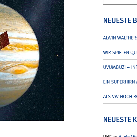
nach:
NEUESTE 
ALWIN WALTHER
WIR SPIELEN Q
UVUMBUZI – INF
EIN SUPERHIRN 
ALS VW NOCH R
NEUESTE 
HNF
zu
Alwin W