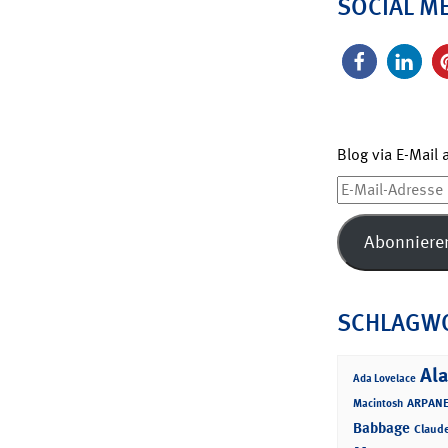
SOCIAL M
Blog via E-Mail
E-
Mail-
Adresse
Abonniere
SCHLAGW
Ala
Ada Lovelace
ARPANE
Macintosh
Babbage
Claud