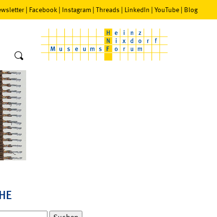
wsletter
|
Facebook
|
Instagram
|
Threads
|
LinkedIn
|
YouTube
|
Blog
HE