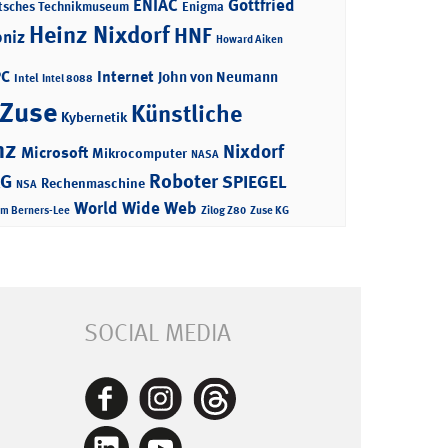
ENIAC
Gottfried
tsches Technikmuseum
Enigma
Heinz Nixdorf
HNF
bniz
Howard Aiken
PC
Internet
John von Neumann
Intel
Intel 8088
 Zuse
Künstliche
Kybernetik
nz
Nixdorf
Microsoft
Mikrocomputer
NASA
Roboter
AG
SPIEGEL
Rechenmaschine
NSA
World Wide Web
im Berners-Lee
Zilog Z80
Zuse KG
SOCIAL MEDIA