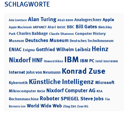
SCHLAGWORTE
Alan Turing
Apple
Analogrechner
Ada Lovelace
Altair 8800
Bill Gates
BBC
Atari
ARPANET
Bletchley
Apple Macintosh
BASIC
Charles Babbage
Computer History
Park
Claude Shannon
Deutsches Museum
Museum
Deutsches Technikmuseum
Heinz
ENIAC
Gottfried Wilhelm Leibniz
Enigma
IBM
Nixdorf
HNF
IBM PC
Intel
Howard Aiken
Intel 8088
Konrad Zuse
Internet
John von Neumann
Künstliche Intelligenz
Microsoft
Kybernetik
Nixdorf Computer AG
Mikrocomputer
NASA
NSA
Roboter
SPIEGEL
Steve Jobs
Rechenmaschine
Tim
World Wide Web
Berners-Lee
Zilog Z80
Zuse KG