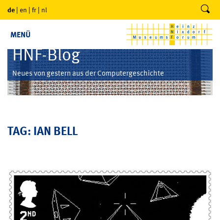
de
|
en
|
fr
|
nl
MENÜ
HNF-Blog
Neues von gestern aus der Computergeschichte
TAG: IAN BELL