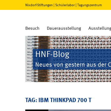
Nixdorf-Stiftungen
|
Schülerlabor
|
Tagungszentrum
Besuch
Dauerausstellung
Ausstellun
HNF-Blog
Neues von gestern aus der 
TAG: IBM THINKPAD 700 T