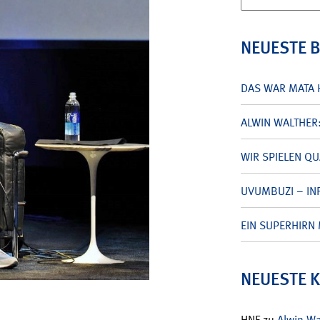
nach:
NEUESTE 
DAS WAR MATA 
ALWIN WALTHER
WIR SPIELEN Q
UVUMBUZI – INF
EIN SUPERHIRN 
NEUESTE 
HNF
zu
Alwin W