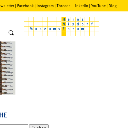
wsletter
|
Facebook
|
Instagram
|
Threads
|
LinkedIn
|
YouTube
|
Blog
HE