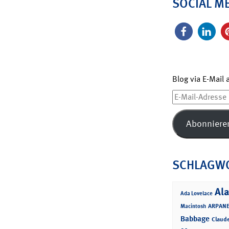
SOCIAL M
Blog via E-Mail
E-
Mail-
Adresse
Abonniere
SCHLAGW
Ala
Ada Lovelace
ARPANE
Macintosh
Babbage
Claud