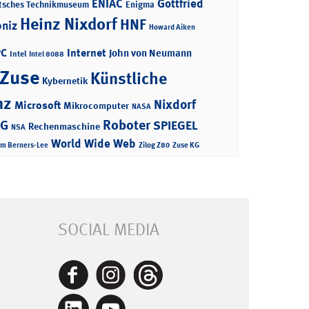
ENIAC
Gottfried
tsches Technikmuseum
Enigma
Heinz Nixdorf
HNF
bniz
Howard Aiken
PC
Internet
John von Neumann
Intel
Intel 8088
 Zuse
Künstliche
Kybernetik
nz
Nixdorf
Microsoft
Mikrocomputer
NASA
Roboter
AG
SPIEGEL
Rechenmaschine
NSA
World Wide Web
im Berners-Lee
Zilog Z80
Zuse KG
SOCIAL MEDIA