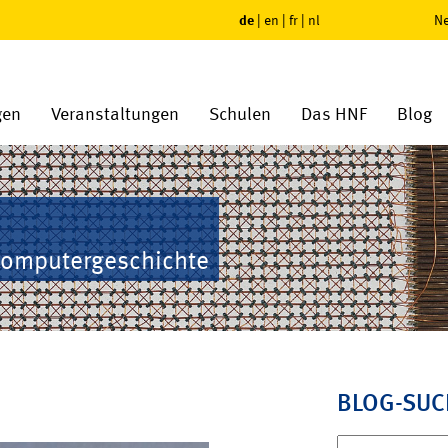
de
|
en
|
fr
|
nl
Ne
gen
Veranstaltungen
Schulen
Das HNF
Blog
Computergeschichte
BLOG-SUC
Suchen