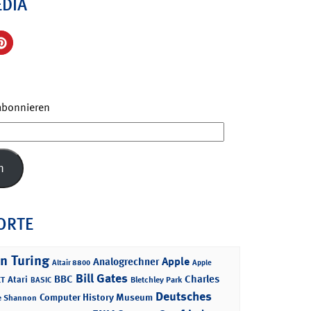
EDIA
 abonnieren
n
ORTE
n Turing
Apple
Analogrechner
Altair 8800
Apple
Bill Gates
BBC
Charles
Atari
T
Bletchley Park
BASIC
Deutsches
Computer History Museum
e Shannon