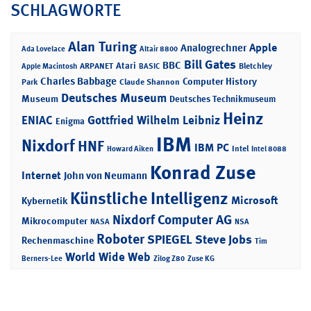
SCHLAGWORTE
Alan Turing
Apple
Analogrechner
Ada Lovelace
Altair 8800
Bill Gates
BBC
Atari
ARPANET
Bletchley
Apple Macintosh
BASIC
Charles Babbage
Computer History
Park
Claude Shannon
Deutsches Museum
Museum
Deutsches Technikmuseum
Heinz
ENIAC
Gottfried Wilhelm Leibniz
Enigma
IBM
Nixdorf
HNF
IBM PC
Intel
Howard Aiken
Intel 8088
Konrad Zuse
Internet
John von Neumann
Künstliche Intelligenz
Microsoft
Kybernetik
Nixdorf Computer AG
Mikrocomputer
NASA
NSA
Roboter
SPIEGEL
Steve Jobs
Rechenmaschine
Tim
World Wide Web
Berners-Lee
Zilog Z80
Zuse KG