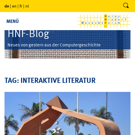
de
|
en
|
fr
|
nl
MENÜ
HNF-Blog
Neues von gestern aus der Computergeschichte
TAG: INTERAKTIVE LITERATUR