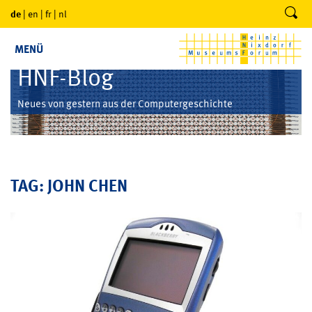
de
|
en
|
fr
|
nl
MENÜ
HNF-Blog
Neues von gestern aus der Computergeschichte
TAG: JOHN CHEN