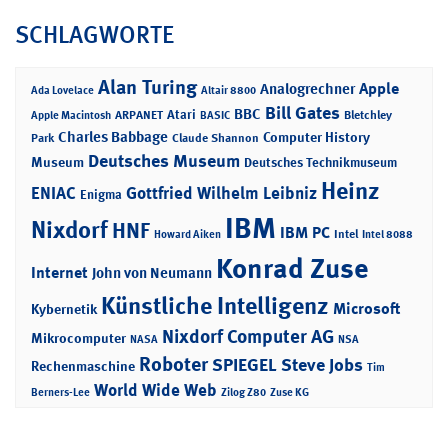
SCHLAGWORTE
Alan Turing
Apple
Analogrechner
Ada Lovelace
Altair 8800
Bill Gates
BBC
Atari
ARPANET
Bletchley
Apple Macintosh
BASIC
Charles Babbage
Computer History
Park
Claude Shannon
Deutsches Museum
Museum
Deutsches Technikmuseum
Heinz
ENIAC
Gottfried Wilhelm Leibniz
Enigma
IBM
Nixdorf
HNF
IBM PC
Intel
Howard Aiken
Intel 8088
Konrad Zuse
Internet
John von Neumann
Künstliche Intelligenz
Microsoft
Kybernetik
Nixdorf Computer AG
Mikrocomputer
NASA
NSA
Roboter
SPIEGEL
Steve Jobs
Rechenmaschine
Tim
World Wide Web
Berners-Lee
Zilog Z80
Zuse KG