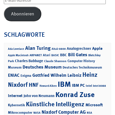
Mail-
Adresse
Abonnieren
SCHLAGWORTE
Alan Turing
Apple
Analogrechner
Ada Lovelace
Altair 8800
Bill Gates
BBC
Atari
ARPANET
Bletchley
Apple Macintosh
BASIC
Charles Babbage
Computer History
Park
Claude Shannon
Deutsches Museum
Museum
Deutsches Technikmuseum
Heinz
ENIAC
Gottfried Wilhelm Leibniz
Enigma
IBM
Nixdorf
HNF
IBM PC
Intel
Howard Aiken
Intel 8088
Konrad Zuse
Internet
John von Neumann
Künstliche Intelligenz
Microsoft
Kybernetik
Nixdorf Computer AG
Mikrocomputer
NASA
NSA