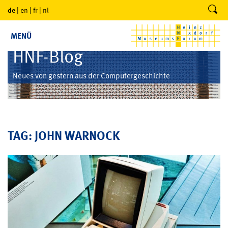
de
|
en
|
fr
|
nl
MENÜ
HNF-Blog
Neues von gestern aus der Computergeschichte
TAG: JOHN WARNOCK