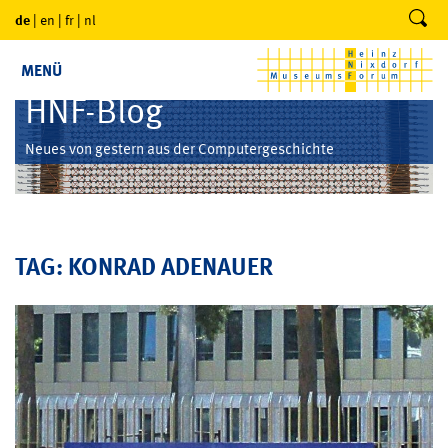
de
|
en
|
fr
|
nl
MENÜ
HNF-Blog
Neues von gestern aus der Computergeschichte
TAG: KONRAD ADENAUER