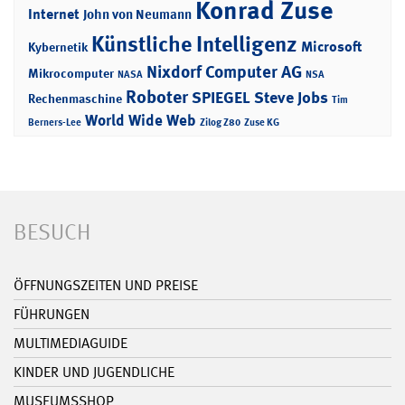
Konrad Zuse
Internet
John von Neumann
Künstliche Intelligenz
Microsoft
Kybernetik
Nixdorf Computer AG
Mikrocomputer
NASA
NSA
Roboter
SPIEGEL
Steve Jobs
Rechenmaschine
Tim
World Wide Web
Berners-Lee
Zilog Z80
Zuse KG
BESUCH
ÖFFNUNGSZEITEN UND PREISE
FÜHRUNGEN
MULTIMEDIAGUIDE
KINDER UND JUGENDLICHE
MUSEUMSSHOP