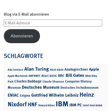
Blog via E-Mail abonnieren
E-
Mail-
Adresse
Abonnieren
SCHLAGWORTE
Alan Turing
Apple
Analogrechner
Ada Lovelace
Altair 8800
Bill Gates
BBC
Atari
ARPANET
Bletchley
Apple Macintosh
BASIC
Charles Babbage
Computer History
Park
Claude Shannon
Deutsches Museum
Museum
Deutsches Technikmuseum
Heinz
ENIAC
Gottfried Wilhelm Leibniz
Enigma
IBM
Nixdorf
HNF
IBM PC
Intel
Howard Aiken
Intel 8088