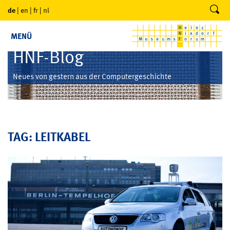
de
|
en
|
fr
|
nl
MENÜ
HNF-Blog
Neues von gestern aus der Computergeschichte
TAG: LEITKABEL