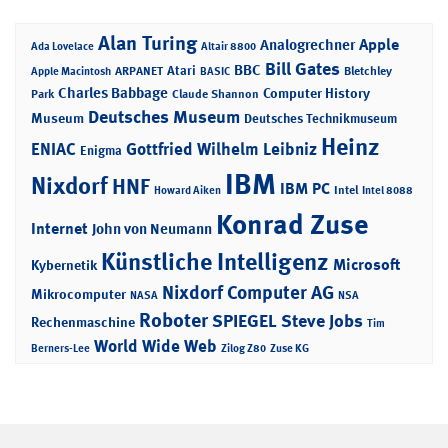
Alan Turing
Apple
Analogrechner
Ada Lovelace
Altair 8800
Bill Gates
BBC
Atari
ARPANET
Bletchley
Apple Macintosh
BASIC
Charles Babbage
Computer History
Park
Claude Shannon
Deutsches Museum
Museum
Deutsches Technikmuseum
Heinz
ENIAC
Gottfried Wilhelm Leibniz
Enigma
IBM
Nixdorf
HNF
IBM PC
Intel
Howard Aiken
Intel 8088
Konrad Zuse
Internet
John von Neumann
Künstliche Intelligenz
Microsoft
Kybernetik
Nixdorf Computer AG
Mikrocomputer
NASA
NSA
Roboter
SPIEGEL
Steve Jobs
Rechenmaschine
Tim
World Wide Web
Berners-Lee
Zilog Z80
Zuse KG