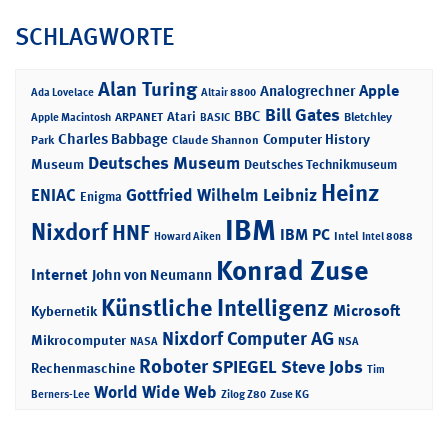
SCHLAGWORTE
Alan Turing
Apple
Analogrechner
Ada Lovelace
Altair 8800
Bill Gates
BBC
Atari
ARPANET
Bletchley
Apple Macintosh
BASIC
Charles Babbage
Computer History
Park
Claude Shannon
Deutsches Museum
Museum
Deutsches Technikmuseum
Heinz
ENIAC
Gottfried Wilhelm Leibniz
Enigma
IBM
Nixdorf
HNF
IBM PC
Intel
Howard Aiken
Intel 8088
Konrad Zuse
Internet
John von Neumann
Künstliche Intelligenz
Microsoft
Kybernetik
Nixdorf Computer AG
Mikrocomputer
NASA
NSA
Roboter
SPIEGEL
Steve Jobs
Rechenmaschine
Tim
World Wide Web
Berners-Lee
Zilog Z80
Zuse KG