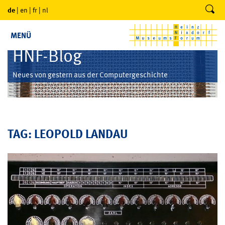
de
|
en
|
fr
|
nl
MENÜ
HNF-Blog
Neues von gestern aus der Computergeschichte
TAG: LEOPOLD LANDAU