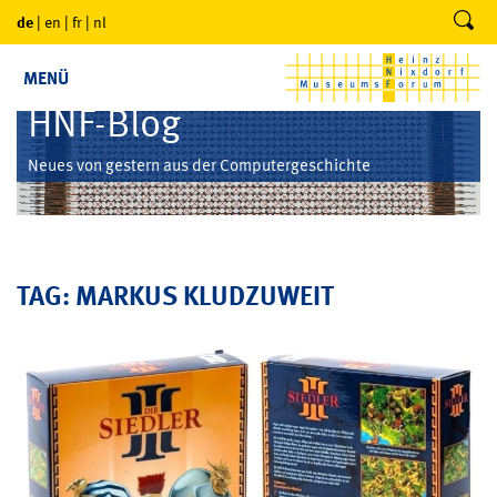
de
|
en
|
fr
|
nl
MENÜ
HNF-Blog
Neues von gestern aus der Computergeschichte
TAG: MARKUS KLUDZUWEIT