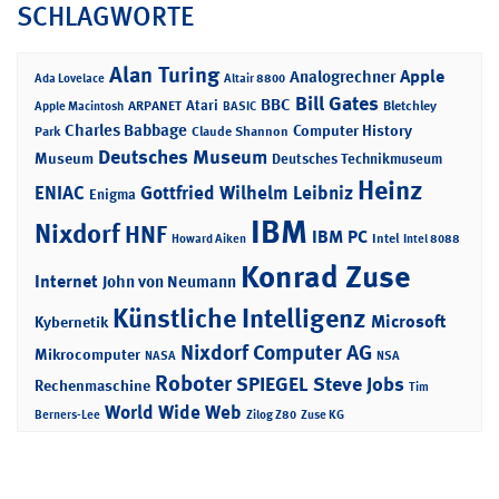
SCHLAGWORTE
Alan Turing
Apple
Analogrechner
Ada Lovelace
Altair 8800
Bill Gates
BBC
Atari
ARPANET
Bletchley
Apple Macintosh
BASIC
Charles Babbage
Computer History
Park
Claude Shannon
Deutsches Museum
Museum
Deutsches Technikmuseum
Heinz
ENIAC
Gottfried Wilhelm Leibniz
Enigma
IBM
Nixdorf
HNF
IBM PC
Intel
Howard Aiken
Intel 8088
Konrad Zuse
Internet
John von Neumann
Künstliche Intelligenz
Microsoft
Kybernetik
Nixdorf Computer AG
Mikrocomputer
NASA
NSA
Roboter
SPIEGEL
Steve Jobs
Rechenmaschine
Tim
World Wide Web
Berners-Lee
Zilog Z80
Zuse KG