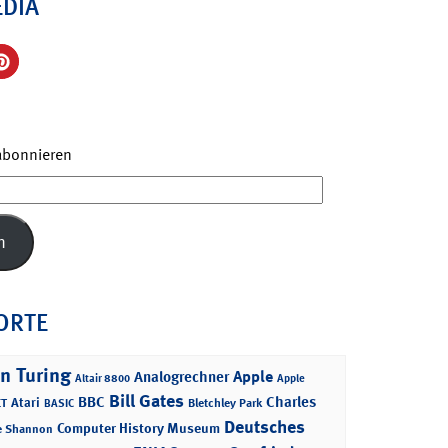
EDIA
 abonnieren
n
ORTE
n Turing
Apple
Analogrechner
Altair 8800
Apple
Bill Gates
BBC
Charles
Atari
T
Bletchley Park
BASIC
Deutsches
Computer History Museum
e Shannon