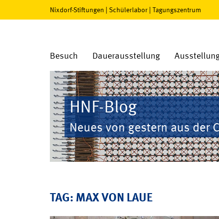
Nixdorf-Stiftungen
|
Schülerlabor
|
Tagungszentrum
Besuch
Dauerausstellung
Ausstellun
HNF-Blog
Neues von gestern aus der 
TAG: MAX VON LAUE