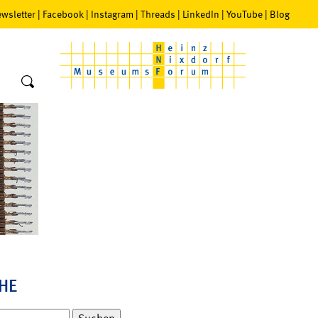
wsletter
|
Facebook
|
Instagram
|
Threads
|
LinkedIn
|
YouTube
|
Blog
HE