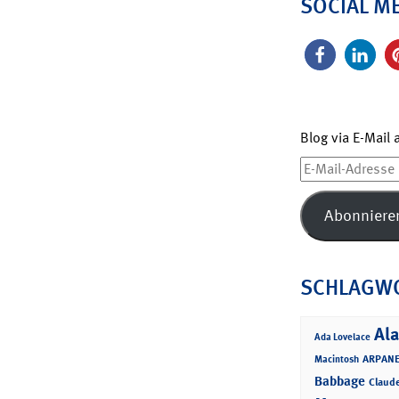
SOCIAL M
Blog via E-Mail
E-
Mail-
Adresse
Abonniere
SCHLAGW
Ala
Ada Lovelace
ARPANE
Macintosh
Babbage
Claud