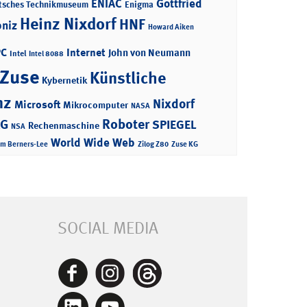
ENIAC
Gottfried
tsches Technikmuseum
Enigma
Heinz Nixdorf
HNF
bniz
Howard Aiken
PC
Internet
John von Neumann
Intel
Intel 8088
 Zuse
Künstliche
Kybernetik
nz
Nixdorf
Microsoft
Mikrocomputer
NASA
Roboter
AG
SPIEGEL
Rechenmaschine
NSA
World Wide Web
im Berners-Lee
Zilog Z80
Zuse KG
SOCIAL MEDIA