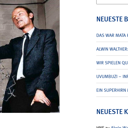
nach:
NEUESTE 
DAS WAR MATA 
ALWIN WALTHER
WIR SPIELEN Q
UVUMBUZI – INF
EIN SUPERHIRN 
NEUESTE 
HNF
zu
Alwin W