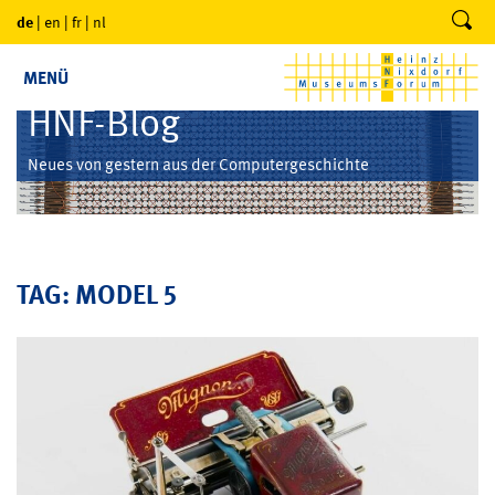
de
|
en
|
fr
|
nl
MENÜ
HNF-Blog
Neues von gestern aus der Computergeschichte
TAG: MODEL 5