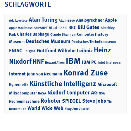
SCHLAGWORTE
Alan Turing
Apple
Analogrechner
Ada Lovelace
Altair 8800
Bill Gates
BBC
Atari
ARPANET
Bletchley
Apple Macintosh
BASIC
Charles Babbage
Computer History
Park
Claude Shannon
Deutsches Museum
Museum
Deutsches Technikmuseum
Heinz
ENIAC
Gottfried Wilhelm Leibniz
Enigma
IBM
Nixdorf
HNF
IBM PC
Intel
Howard Aiken
Intel 8088
Konrad Zuse
Internet
John von Neumann
Künstliche Intelligenz
Microsoft
Kybernetik
Nixdorf Computer AG
Mikrocomputer
NASA
NSA
Roboter
SPIEGEL
Steve Jobs
Rechenmaschine
Tim
World Wide Web
Berners-Lee
Zilog Z80
Zuse KG