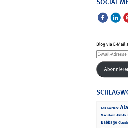
SOCIAL M
Blog via E-Mail
E-
Mail-
Adresse
Abonniere
SCHLAGW
Ala
Ada Lovelace
ARPANE
Macintosh
Babbage
Claud