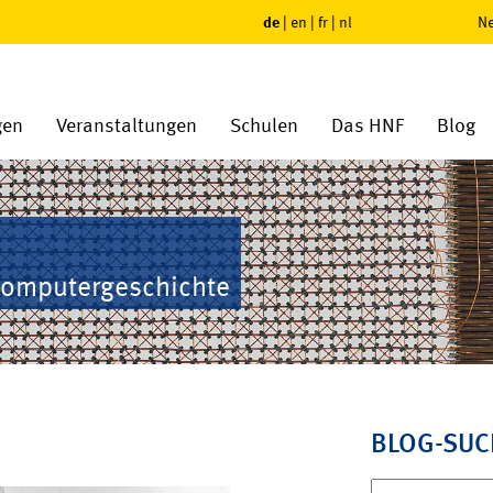
de
|
en
|
fr
|
nl
Ne
gen
Veranstaltungen
Schulen
Das HNF
Blog
Computergeschichte
BLOG-SUC
Suchen