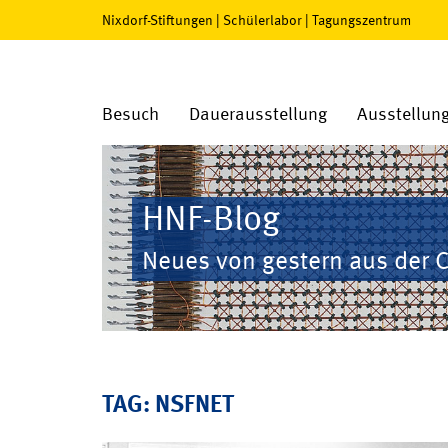
Nixdorf-Stiftungen
|
Schülerlabor
|
Tagungszentrum
Besuch
Dauerausstellung
Ausstellun
HNF-Blog
Neues von gestern aus der 
TAG: NSFNET