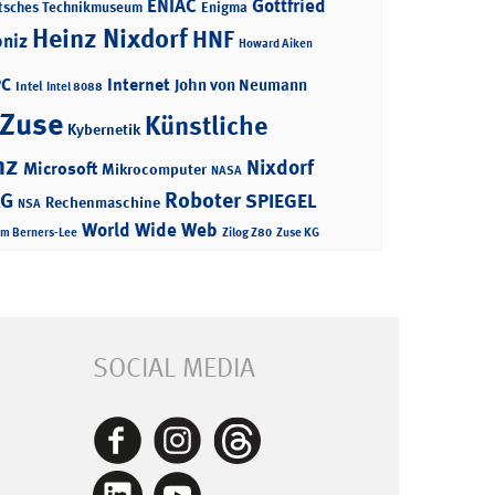
ENIAC
Gottfried
tsches Technikmuseum
Enigma
Heinz Nixdorf
HNF
bniz
Howard Aiken
PC
Internet
John von Neumann
Intel
Intel 8088
 Zuse
Künstliche
Kybernetik
nz
Nixdorf
Microsoft
Mikrocomputer
NASA
Roboter
AG
SPIEGEL
Rechenmaschine
NSA
World Wide Web
im Berners-Lee
Zilog Z80
Zuse KG
SOCIAL MEDIA