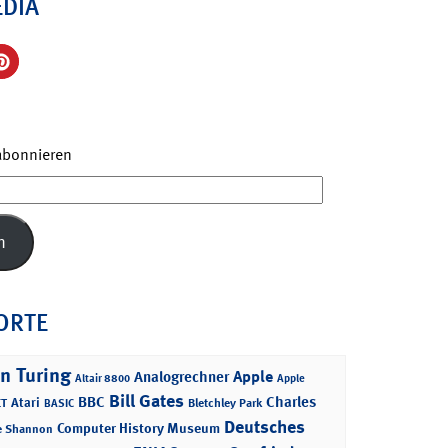
EDIA
 abonnieren
n
ORTE
n Turing
Apple
Analogrechner
Altair 8800
Apple
Bill Gates
BBC
Charles
Atari
T
Bletchley Park
BASIC
Deutsches
Computer History Museum
e Shannon