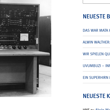
nach:
NEUESTE 
DAS WAR MATA 
ALWIN WALTHER
WIR SPIELEN Q
UVUMBUZI – INF
EIN SUPERHIRN 
NEUESTE 
HNF
zu
Alwin W