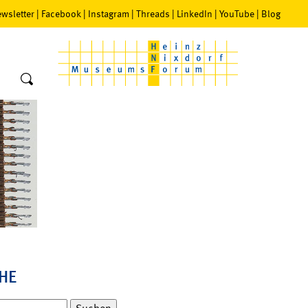
wsletter
|
Facebook
|
Instagram
|
Threads
|
LinkedIn
|
YouTube
|
Blog
HE