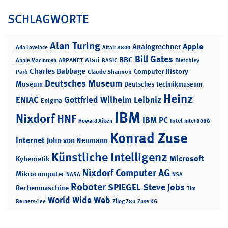
SCHLAGWORTE
Alan Turing
Apple
Analogrechner
Ada Lovelace
Altair 8800
Bill Gates
BBC
Atari
ARPANET
Bletchley
Apple Macintosh
BASIC
Charles Babbage
Computer History
Park
Claude Shannon
Deutsches Museum
Museum
Deutsches Technikmuseum
Heinz
ENIAC
Gottfried Wilhelm Leibniz
Enigma
IBM
Nixdorf
HNF
IBM PC
Intel
Howard Aiken
Intel 8088
Konrad Zuse
Internet
John von Neumann
Künstliche Intelligenz
Microsoft
Kybernetik
Nixdorf Computer AG
Mikrocomputer
NASA
NSA
Roboter
SPIEGEL
Steve Jobs
Rechenmaschine
Tim
World Wide Web
Berners-Lee
Zilog Z80
Zuse KG