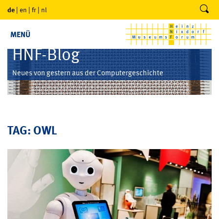
de
|
en
|
fr
|
nl
MENÜ
HNF-Blog
Neues von gestern aus der Computergeschichte
TAG: OWL