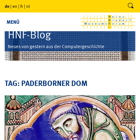
de
|
en
|
fr
|
nl
MENÜ
HNF-Blog
Neues von gestern aus der Computergeschichte
TAG: PADERBORNER DOM