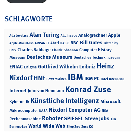
SCHLAGWORTE
Alan Turing
Apple
Analogrechner
Ada Lovelace
Altair 8800
Bill Gates
BBC
Atari
ARPANET
Bletchley
Apple Macintosh
BASIC
Charles Babbage
Computer History
Park
Claude Shannon
Deutsches Museum
Museum
Deutsches Technikmuseum
Heinz
ENIAC
Gottfried Wilhelm Leibniz
Enigma
IBM
Nixdorf
HNF
IBM PC
Intel
Howard Aiken
Intel 8088
Konrad Zuse
Internet
John von Neumann
Künstliche Intelligenz
Microsoft
Kybernetik
Nixdorf Computer AG
Mikrocomputer
NASA
NSA
Roboter
SPIEGEL
Steve Jobs
Rechenmaschine
Tim
World Wide Web
Berners-Lee
Zilog Z80
Zuse KG