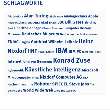
SCHLAGWORTE
Alan Turing
Apple
Analogrechner
Ada Lovelace
Altair 8800
Bill Gates
BBC
Atari
ARPANET
Bletchley
Apple Macintosh
BASIC
Charles Babbage
Computer History
Park
Claude Shannon
Deutsches Museum
Museum
Deutsches Technikmuseum
Heinz
ENIAC
Gottfried Wilhelm Leibniz
Enigma
IBM
Nixdorf
HNF
IBM PC
Intel
Howard Aiken
Intel 8088
Konrad Zuse
Internet
John von Neumann
Künstliche Intelligenz
Microsoft
Kybernetik
Nixdorf Computer AG
Mikrocomputer
NASA
NSA
Roboter
SPIEGEL
Steve Jobs
Rechenmaschine
Tim
World Wide Web
Berners-Lee
Zilog Z80
Zuse KG