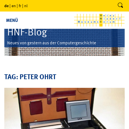
de
|
en
|
fr
|
nl
MENÜ
HNF-Blog
Neues von gestern aus der Computergeschichte
TAG: PETER OHRT