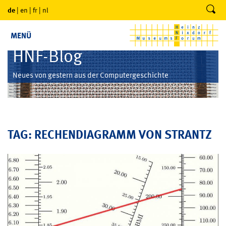
de
|
en
|
fr
|
nl
MENÜ
HNF-Blog
Neues von gestern aus der Computergeschichte
TAG: RECHENDIAGRAMM VON STRANTZ