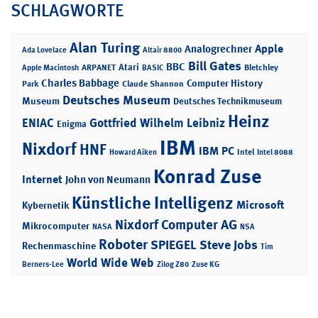
SCHLAGWORTE
Alan Turing
Apple
Analogrechner
Ada Lovelace
Altair 8800
Bill Gates
BBC
Atari
ARPANET
Bletchley
Apple Macintosh
BASIC
Charles Babbage
Computer History
Park
Claude Shannon
Deutsches Museum
Museum
Deutsches Technikmuseum
Heinz
ENIAC
Gottfried Wilhelm Leibniz
Enigma
IBM
Nixdorf
HNF
IBM PC
Intel
Howard Aiken
Intel 8088
Konrad Zuse
Internet
John von Neumann
Künstliche Intelligenz
Microsoft
Kybernetik
Nixdorf Computer AG
Mikrocomputer
NASA
NSA
Roboter
SPIEGEL
Steve Jobs
Rechenmaschine
Tim
World Wide Web
Berners-Lee
Zilog Z80
Zuse KG