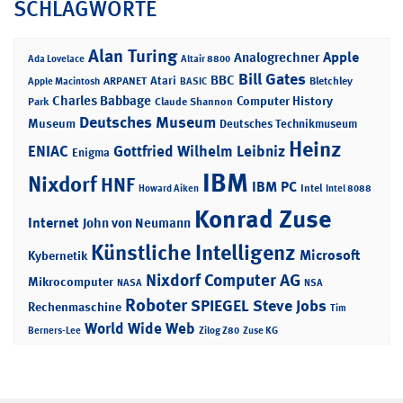
SCHLAGWORTE
Alan Turing
Apple
Analogrechner
Ada Lovelace
Altair 8800
Bill Gates
BBC
Atari
ARPANET
Bletchley
Apple Macintosh
BASIC
Charles Babbage
Computer History
Park
Claude Shannon
Deutsches Museum
Museum
Deutsches Technikmuseum
Heinz
ENIAC
Gottfried Wilhelm Leibniz
Enigma
IBM
Nixdorf
HNF
IBM PC
Intel
Howard Aiken
Intel 8088
Konrad Zuse
Internet
John von Neumann
Künstliche Intelligenz
Microsoft
Kybernetik
Nixdorf Computer AG
Mikrocomputer
NASA
NSA
Roboter
SPIEGEL
Steve Jobs
Rechenmaschine
Tim
World Wide Web
Berners-Lee
Zilog Z80
Zuse KG